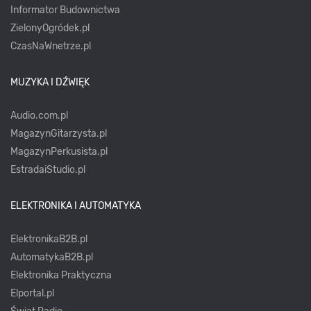
Informator Budownictwa
ZielonyOgródek.pl
CzasNaWnetrze.pl
MUZYKA I DŹWIĘK
Audio.com.pl
MagazynGitarzysta.pl
MagazynPerkusista.pl
EstradaiStudio.pl
ELEKTRONIKA I AUTOMATYKA
ElektronikaB2B.pl
AutomatykaB2B.pl
Elektronika Praktyczna
Elportal.pl