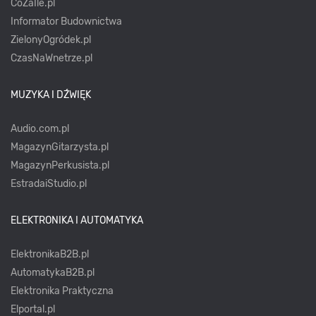
CoZaIle.pl
Informator Budownictwa
ZielonyOgródek.pl
CzasNaWnetrze.pl
MUZYKA I DŹWIĘK
Audio.com.pl
MagazynGitarzysta.pl
MagazynPerkusista.pl
EstradaiStudio.pl
ELEKTRONIKA I AUTOMATYKA
ElektronikaB2B.pl
AutomatykaB2B.pl
Elektronika Praktyczna
Elportal.pl