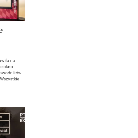
e
awiła na
ie okno
zawodników
 Wszystkie