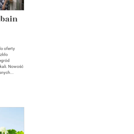
obain
o oferty
zkło
egród
kali. Nowość
nych...