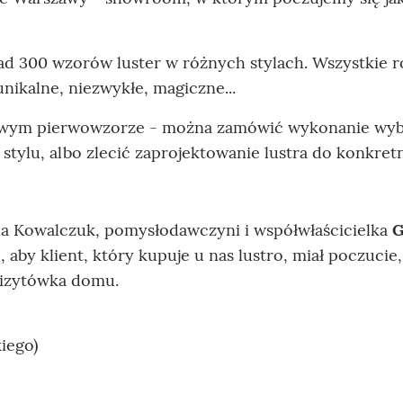
ad 300 wzorów luster w różnych stylach. Wszystkie 
unikalne, niezwykłe, magiczne...
netowym pierwowzorze - można zamówić wykonanie wy
 stylu, albo zlecić zaprojektowanie lustra do konkre
ula Kowalczuk, pomysłodawczyni i współwłaścicielka
G
aby klient, który kupuje u nas lustro, miał poczucie,
wizytówka domu.
iego)