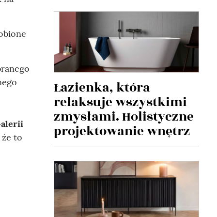
robione
branego
tnego
Łazienka, która
relaksuje wszystkimi
zmysłami. Holistyczne
alerii
projektowanie wnętrz
 że to