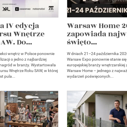
a IV edycja
Warsaw Home 2
rsu Wnętrze
zapowiada najw
AW. Do...
święto...
itekci wnętrz w Polsce ponownie
W dniach 21–24 października 202
izacji o jedno z najbardziej
Warsaw Expo ponownie stanie się
 nagród w branży. Wystartowała
europejskiej branży wnętrzarskiej
kursu Wnętrze Roku SAW, w której
Warsaw Home – jednego z najważ
st pula...
wydarzeń poświęconych...