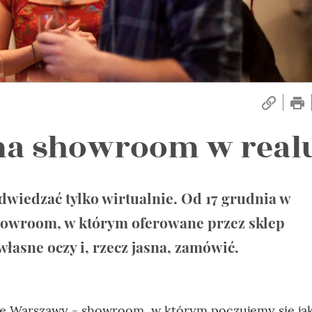
 ma showroom w real
wiedzać tylko wirtualnie. Od 17 grudnia w
 showroom, w którym oferowane przez sklep
łasne oczy i, rzecz jasna, zamówić.
ie Warszawy - showroom, w którym poczujemy się ja