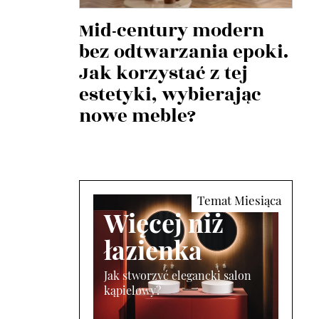
Mid-century modern
bez odtwarzania epoki.
Jak korzystać z tej
estetyki, wybierając
nowe meble?
Więcej niż
łazienka
Jak stworzyć elegancki salon
kąpielowy?