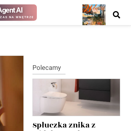
Agent AI
Nowy
ZAS NA WNĘTRZE
numer
kup ten
kup ten
Polecamy
numer
numer
Wydanie papierowe
Wydanie cyfrowe
Spłuczka znika z