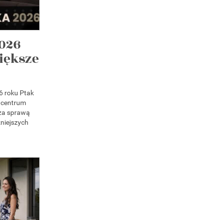
026
iększe
6 roku Ptak
 centrum
 za sprawą
niejszych