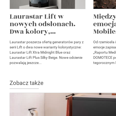
Laurastar Lift w
Między
nowych odsłonach.
emocją
Dwa kolory,...
Mobile.
Laurastar poszerza ofertę generatorów pary z
Od rzemiosła 
serii Lift o dwa nowe warianty kolorystyczne:
emocje zapisa
Laurastar Lift Xtra Midnight Blue oraz
„Raportu Medi
Laurastar Lift Plus Silky Beige. Nowe odcienie
DOMOTECE pok
pozwalają jeszcze...
tegorocznym S
Zobacz także