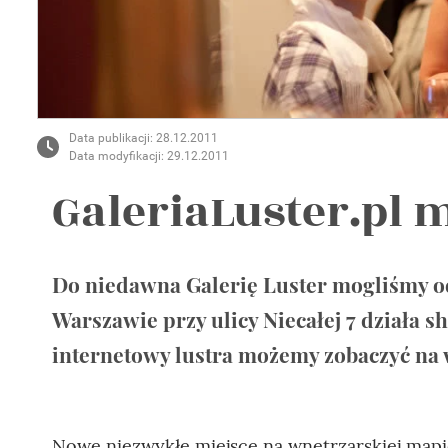
Wellnes
DIY
Data publikacji: 28.12.2011
Data modyfikacji: 29.12.2011
GaleriaLuster.pl
Do niedawna Galerię Luster mogliśmy od
Warszawie przy ulicy Niecałej 7 działa
internetowy lustra możemy zobaczyć na w
Nowe niezwykłe miejsce na wnętrzarskiej map