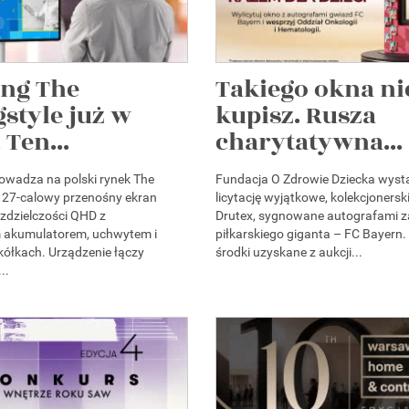
ng The
Takiego okna ni
style już w
kupisz. Rusza
 Ten...
charytatywna...
wadza na polski rynek The
Fundacja O Zdrowie Dziecka wyst
 27-calowy przenośny ekran
licytację wyjątkowe, kolekcjonersk
zdzielczości QHD z
Drutex, sygnowane autografami 
akumulatorem, uchwytem i
piłkarskiego giganta – FC Bayern.
ółkach. Urządzenie łączy
środki uzyskane z aukcji...
..