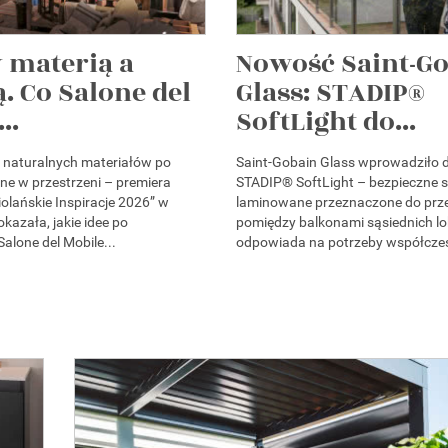
 materią a
Nowość Saint-G
. Co Salone del
Glass: STADIP®
..
SoftLight do...
i naturalnych materiałów po
Saint-Gobain Glass wprowadziło d
ne w przestrzeni – premiera
STADIP® SoftLight – bezpieczne s
olańskie Inspiracje 2026” w
laminowane przeznaczone do prz
azała, jakie idee po
pomiędzy balkonami sąsiednich lo
alone del Mobile...
odpowiada na potrzeby współczes