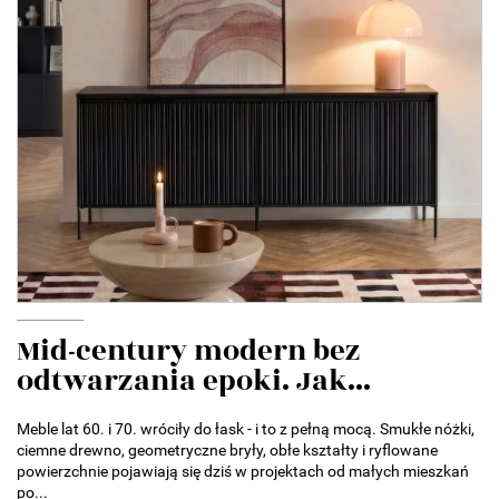
Mid-century modern bez
odtwarzania epoki. Jak...
Meble lat 60. i 70. wróciły do łask - i to z pełną mocą. Smukłe nóżki,
ciemne drewno, geometryczne bryły, obłe kształty i ryflowane
powierzchnie pojawiają się dziś w projektach od małych mieszkań
po...