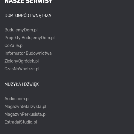
NASZE SERWISY
DOM, OGRÓD I WNĘTRZA
BudujemyDom.pl
Projekty.BudujemyDom.pl
CoZaIle.pl
Informator Budownictwa
ZielonyOgródek.pl
CzasNaWnetrze.pl
MUZYKA I DŹWIĘK
Audio.com.pl
MagazynGitarzysta.pl
MagazynPerkusista.pl
EstradaiStudio.pl