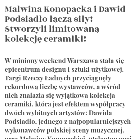
Malwina Konopacka i Dawid
Podsiadło łączą siły!
Stworzyli limitowaną
kolekcję ceramiki!
W miniony weekend Warszawa stała się
epicentrum designu i sztuki użytkowej.
Targi Rzeczy Ładnych przyciągnęły
rekordową liczbę wystawców, a wśród
nich znalazła się wyjątkowa kolekcja
ceramiki, która jest efektem współpracy
dwóch wybitnych artystów: Dawida
Podsiadło, jednego z najpopularniejszych
wykonawców polskiej sceny muzycznej,
oraz Malwiny Konopackiej, utalentowanej