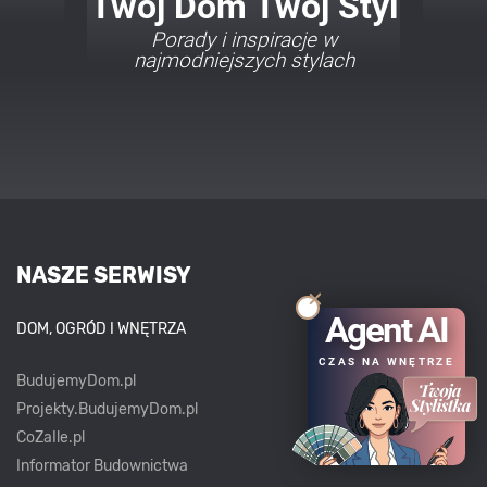
Twój Dom Twój Styl
Porady i inspiracje w
najmodniejszych stylach
NASZE SERWISY
Agent AI
DOM, OGRÓD I WNĘTRZA
CZAS NA WNĘTRZE
BudujemyDom.pl
Projekty.BudujemyDom.pl
CoZaIle.pl
Informator Budownictwa