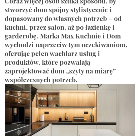
Coraz więcej osób szuka sposobu, by
stworzyć dom spójny stylistycznie i
dopasowany do własnych potrzeb – od
kuchni, przez salon, aż po łazienkę i
garderobę. Marka Max Kuchnie i Dom
wychodzi naprzeciw tym oczekiwaniom,
oferując pełen wachlarz usług i
produktów, które pozwalają
zaprojektować dom „szyty na miarę”
współczesnych potrzeb.