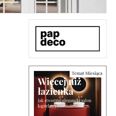
Więcej niż
łazienka
Jak stworzyć elegancki salon
kąpielowy?