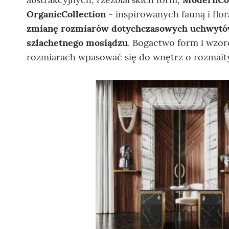
OrganicCollection
- inspirowanych fauną i flor
zmianę rozmiarów dotychczasowych uchwyt
szlachetnego mosiądzu
. Bogactwo form i wz
rozmiarach wpasować się do wnętrz o rozmaity