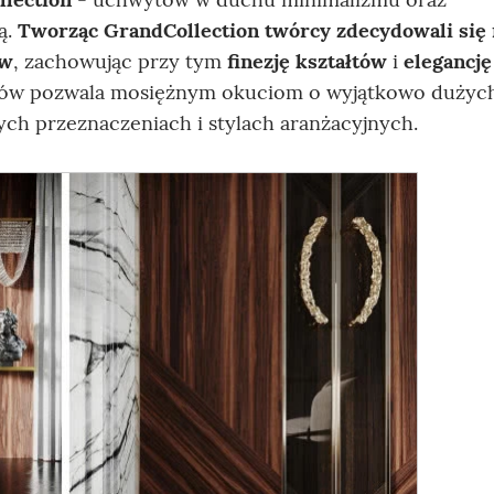
ą.
Tworząc GrandCollection twórcy zdecydowali się 
ów
, zachowując przy tym
finezję kształtów
i
elegancję
orów pozwala mosiężnym okuciom o wyjątkowo dużyc
ch przeznaczeniach i stylach aranżacyjnych.