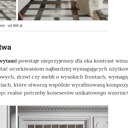
) - od 490 zł.
twa
hwytami
powstaje nieprzyjemny dla oka kontrast wizua
ostać oczekiwaniom najbardziej wymagających użytko
owych, drzwi czy mebli o wysokich frontach, wymaga
iach, które stworzą wspólnie wyrafinowaną kompozy
ięc realne potrzeby koneserów unikatowego wzornic