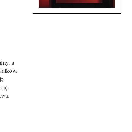
lny, a
wników.
ją
cję.
twa.