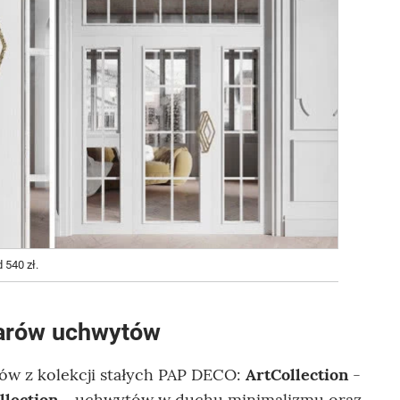
 540 zł.
arów uchwytów
ów z kolekcji stałych PAP DECO:
ArtCollection
-
lection
- uchwytów w duchu minimalizmu oraz