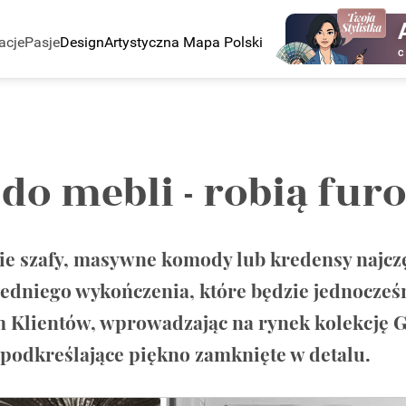
acje
Pasje
Design
Artystyczna Mapa Polski
C
o mebli - robią furo
e szafy, masywne komody lub kredensy najczę
dniego wykończenia, które będzie jednocześn
Klientów, wprowadzając na rynek kolekcję Gr
podkreślające piękno zamknięte w detalu.