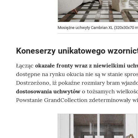
Mosiężne uchwyty Cambrian XL (320x30x70 mm
Koneserzy unikatowego wzornic
Łącząc
okazałe fronty wraz z niewielkimi uc
dostępne na rynku okucia nie są w stanie spr
Dostrzeżono, iż pokaźne rozmiary bram wjazd
dostosowania uchwytów
o tożsamych wielkośc
Powstanie GrandCollection zdeterminowały w