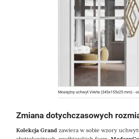
Mosiężny uchwyt ViArte (345x155x25 mm) - od
Zmiana dotychczasowych rozmi
Kolekcja Grand
zawiera w sobie wzory uchwyt
abstrakcyjnych, rzeźbiarskich form,
ModernCol