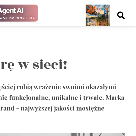
Agent AI
Nowy
ZAS NA WNĘTRZE
numer
rę w sieci!
kup ten
kup ten
numer
numer
Wydanie papierowe
Wydanie cyfrowe
ściej robią wrażenie swoimi okazałymi
ie funkcjonalne, unikalne i trwałe. Marka
and - najwyższej jakości mosiężne