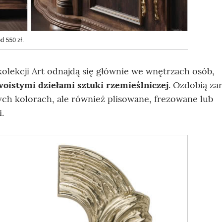
 550 zł.
olekcji Art odnajdą się głównie we wnętrzach osób,
oistymi dziełami sztuki rzemieślniczej
. Ozdobią z
tych kolorach, ale również plisowane, frezowane lub
.