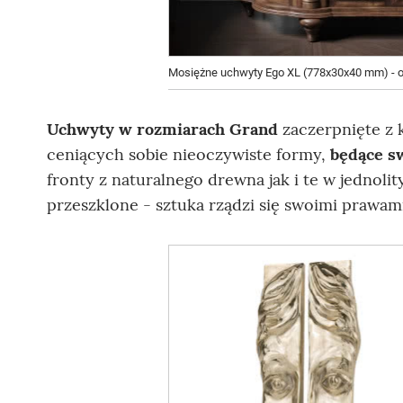
Mosiężne uchwyty Ego XL (778x30x40 mm) - od
Uchwyty w rozmiarach Grand
zaczerpnięte z k
ceniących sobie nieoczywiste formy,
będące sw
fronty z naturalnego drewna jak i te w jednoli
przeszklone - sztuka rządzi się swoimi prawami