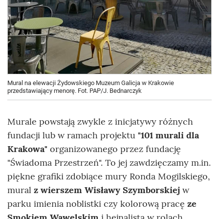
Mural na elewacji Żydowskiego Muzeum Galicja w Krakowie
przedstawiający menorę. Fot. PAP/J. Bednarczyk
Murale powstają zwykle z inicjatywy różnych
fundacji lub w ramach projektu
"101 murali dla
Krakowa"
organizowanego przez fundację
"Świadoma Przestrzeń". To jej zawdzięczamy m.in.
piękne grafiki zdobiące mury Ronda Mogilskiego,
mural
z wierszem Wisławy Szymborskiej
w
parku imienia noblistki czy kolorową pracę
ze
Smokiem Wawelskim
i hejnalistą w rolach