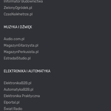
Informator Budownictwa
ZielonyOgródek.pl
CzasNaWnetrze.pl
MUZYKA I DŹWIĘK
Audio.com.pl
MagazynGitarzysta.pl
MagazynPerkusista.pl
EstradaiStudio.pl
ELEKTRONIKA I AUTOMATYKA
ElektronikaB2B.pl
AutomatykaB2B.pl
Elektronika Praktyczna
Elportal.pl
Świat Radio