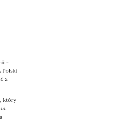
ii
-
 Polski
ść z
, który
ia.
a