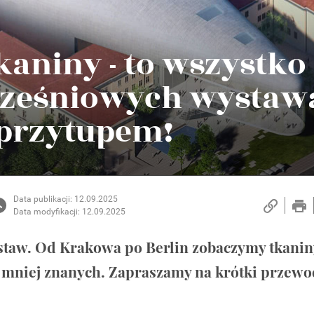
tkaniny - to wszystko
ześniowych wystaw
 przytupem!
Data publikacji: 12.09.2025
Data modyfikacji: 12.09.2025
staw. Od Krakowa po Berlin zobaczymy tkanin
hę mniej znanych. Zapraszamy na krótki przew