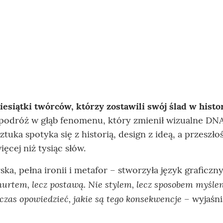
iesiątki twórców, którzy zostawili swój ślad w histor
le podróż w głąb fenomenu, który zmienił wizualne DNA
tuka spotyka się z historią, design z ideą, a przeszło
ęcej niż tysiąc słów.
ka, pełna ironii i metafor – stworzyła język graficzny
nurtem, lecz postawą. Nie stylem, lecz sposobem myślen
 czas opowiedzieć, jakie są tego konsekwencje
– wyjaśni