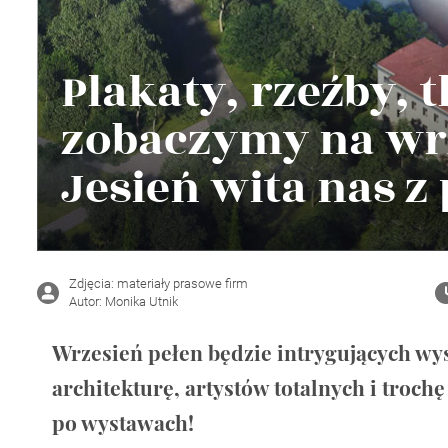
Wellnes
DIY
Plakaty, rzeźby, 
zobaczymy na wr
Jesień wita nas z
Zdjęcia: materiały prasowe firm
Autor: Monika Utnik
Wrzesień pełen będzie intrygujących wy
architekturę, artystów totalnych i troc
po wystawach!