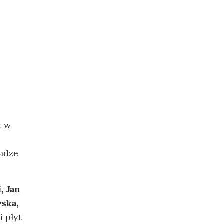
k w
wadze
, Jan
wska,
i płyt