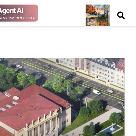
Agent AI
Nowy
ZAS NA WNĘTRZE
numer
kup ten
kup ten
numer
numer
Wydanie papierowe
Wydanie cyfrowe