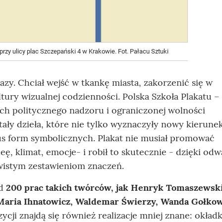
rzy ulicy plac Szczepański 4 w Krakowie. Fot. Pałacu Sztuki
razy. Chciał wejść w tkankę miasta, zakorzenić się w
tury wizualnej codzienności. Polska Szkoła Plakatu –
h politycznego nadzoru i ograniczonej wolności
ały dzieła, które nie tylko wyznaczyły nowy kierune
tus form symbolicznych. Plakat nie musiał promować
ę, klimat, emocje- i robił to skutecznie - dzięki od
wistym zestawieniom znaczeń.
ad
200 prac takich twórców, jak Henryk Tomaszewski
Maria Ihnatowicz, Waldemar Świerzy, Wanda Gołko
ycji znajdą się również realizacje mniej znane: okładk