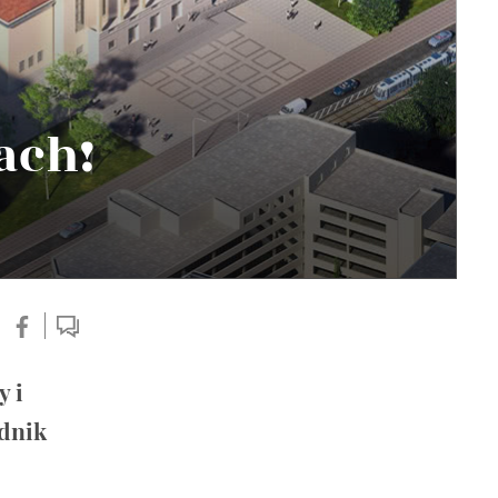
ach!
y i
odnik