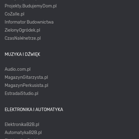
Projekty.BudujemyDom.pl
CoZaIle.pl
Informator Budownictwa
ZielonyOgródek.pl
CzasNaWnetrze.pl
MUZYKA I DŹWIĘK
Audio.com.pl
MagazynGitarzysta.pl
MagazynPerkusista.pl
EstradaiStudio.pl
ELEKTRONIKA I AUTOMATYKA
ElektronikaB2B.pl
AutomatykaB2B.pl