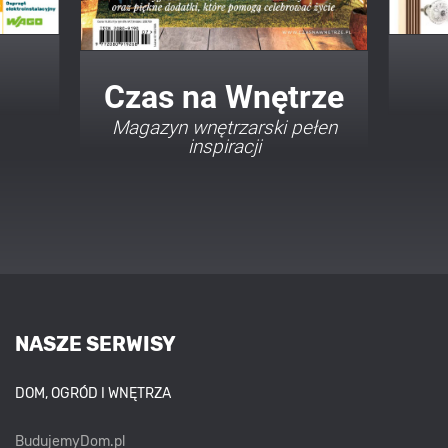
Twój Dom Twój Styl
Porady i inspiracje w
najmodniejszych stylach
NASZE SERWISY
DOM, OGRÓD I WNĘTRZA
BudujemyDom.pl