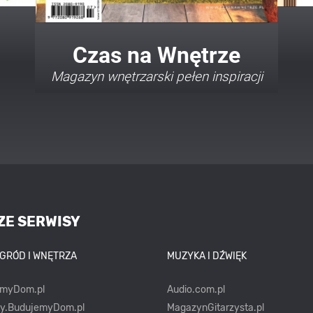
Twój Dom Twój Styl
Porady i inspiracje w najmodniejszych
stylach
ZE SERWISY
OGRÓD I WNĘTRZA
MUZYKA I DŹWIĘK
emyDom.pl
Audio.com.pl
ty.BudujemyDom.pl
MagazynGitarzysta.pl