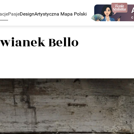
acje
Pasje
Design
Artystyczna Mapa Polski
C
 wianek Bello