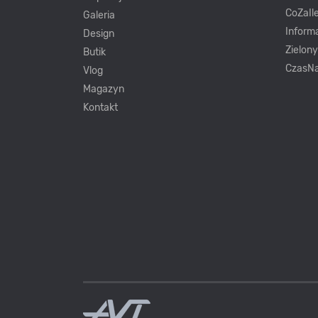
CoZaIle
Galeria
Inform
Design
Zielon
Butik
CzasNa
Vlog
Magazyn
Kontakt