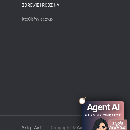
ZDROWIE I RODZINA
KtoCieWyleczy.pl
Agent AI
CZAS NA WNĘTRZE
Sklep AVT
Copyright ©
AVT
2021