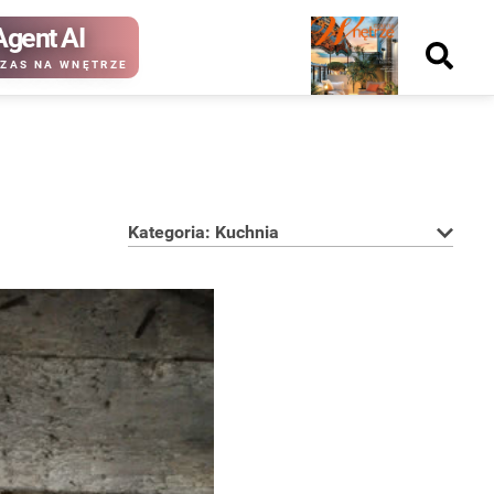
Agent AI
Nowy
ZAS NA WNĘTRZE
numer
Kategoria: Kuchnia
kup ten
kup ten
numer
numer
Wydanie papierowe
Wydanie cyfrowe