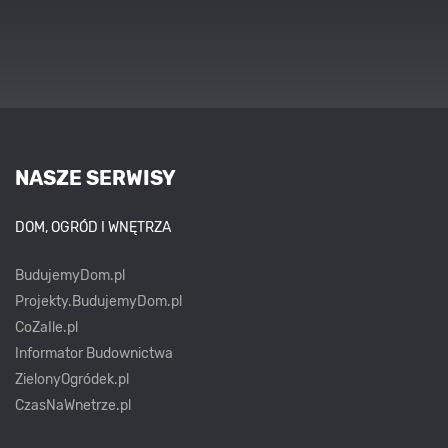
NASZE SERWISY
DOM, OGRÓD I WNĘTRZA
BudujemyDom.pl
Projekty.BudujemyDom.pl
CoZaIle.pl
Informator Budownictwa
ZielonyOgródek.pl
CzasNaWnetrze.pl