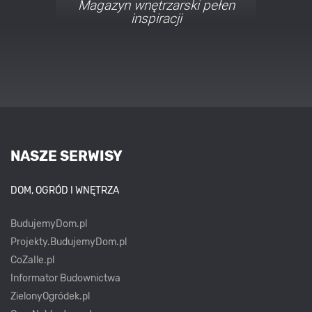
Porady i inspiracje w
najmodniejszych stylach
NASZE SERWISY
DOM, OGRÓD I WNĘTRZA
BudujemyDom.pl
Projekty.BudujemyDom.pl
CoZaIle.pl
Informator Budownictwa
ZielonyOgródek.pl