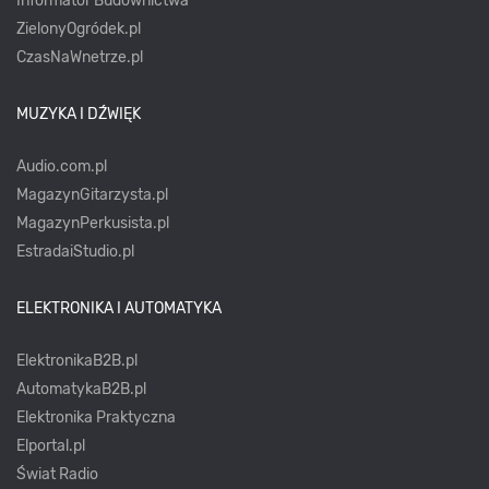
Informator Budownictwa
ZielonyOgródek.pl
CzasNaWnetrze.pl
MUZYKA I DŹWIĘK
Audio.com.pl
MagazynGitarzysta.pl
MagazynPerkusista.pl
EstradaiStudio.pl
ELEKTRONIKA I AUTOMATYKA
ElektronikaB2B.pl
AutomatykaB2B.pl
Elektronika Praktyczna
Elportal.pl
Świat Radio