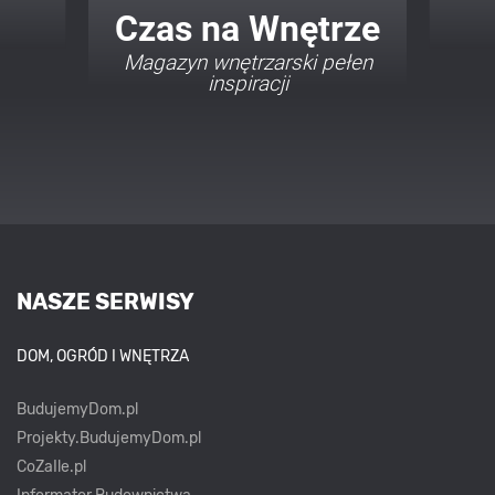
Twój Dom Twój Styl
Porady i inspiracje w
najmodniejszych stylach
NASZE SERWISY
DOM, OGRÓD I WNĘTRZA
BudujemyDom.pl
Projekty.BudujemyDom.pl
CoZaIle.pl