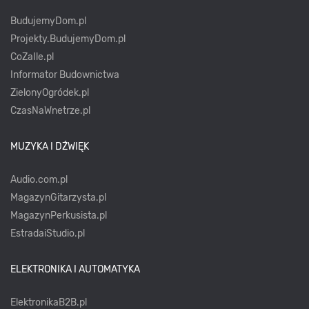
BudujemyDom.pl
Projekty.BudujemyDom.pl
CoZaIle.pl
Informator Budownictwa
ZielonyOgródek.pl
CzasNaWnetrze.pl
MUZYKA I DŹWIĘK
Audio.com.pl
MagazynGitarzysta.pl
MagazynPerkusista.pl
EstradaiStudio.pl
ELEKTRONIKA I AUTOMATYKA
ElektronikaB2B.pl