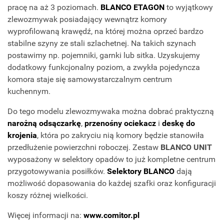
pracę na aż 3 poziomach.
BLANCO ETAGON
to wyjątkowy
zlewozmywak posiadający wewnątrz komory
wyprofilowaną krawędź, na której można oprzeć bardzo
stabilne szyny ze stali szlachetnej. Na takich szynach
postawimy np. pojemniki, garnki lub sitka. Uzyskujemy
dodatkowy funkcjonalny poziom, a zwykła pojedyncza
komora staje się samowystarczalnym centrum
kuchennym.
Do tego modelu zlewozmywaka można dobrać praktyczną
narożną odsączarkę
,
przenośny ociekacz
i
deskę do
krojenia
, która po zakryciu nią komory będzie stanowiła
przedłużenie powierzchni roboczej. Zestaw
BLANCO UNIT
wyposażony w selektory opadów to już kompletne centrum
przygotowywania posiłków.
Selektory BLANCO
dają
możliwość dopasowania do każdej szafki oraz konfiguracji
koszy różnej wielkości.
Więcej informacji na:
www.comitor.pl