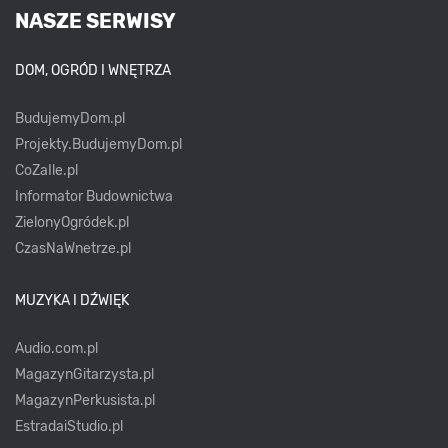
NASZE SERWISY
DOM, OGRÓD I WNĘTRZA
BudujemyDom.pl
Projekty.BudujemyDom.pl
CoZaIle.pl
Informator Budownictwa
ZielonyOgródek.pl
CzasNaWnetrze.pl
MUZYKA I DŹWIĘK
Audio.com.pl
MagazynGitarzysta.pl
MagazynPerkusista.pl
EstradaiStudio.pl