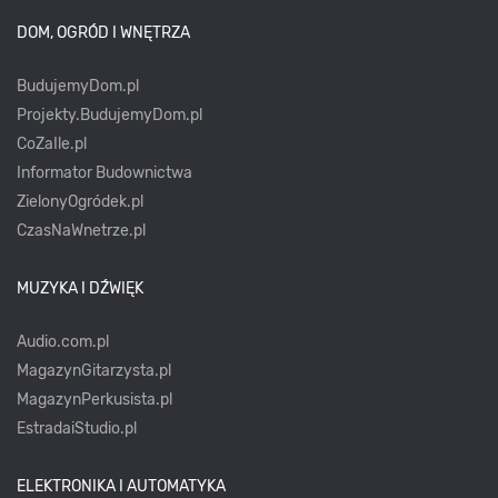
DOM, OGRÓD I WNĘTRZA
BudujemyDom.pl
Projekty.BudujemyDom.pl
CoZaIle.pl
Informator Budownictwa
ZielonyOgródek.pl
CzasNaWnetrze.pl
MUZYKA I DŹWIĘK
Audio.com.pl
MagazynGitarzysta.pl
MagazynPerkusista.pl
EstradaiStudio.pl
ELEKTRONIKA I AUTOMATYKA