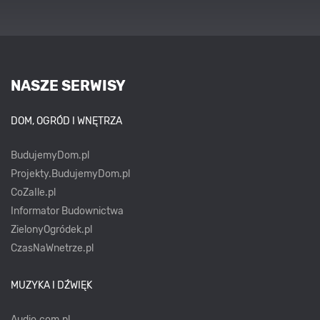
NASZE SERWISY
DOM, OGRÓD I WNĘTRZA
BudujemyDom.pl
Projekty.BudujemyDom.pl
CoZaIle.pl
Informator Budownictwa
ZielonyOgródek.pl
CzasNaWnetrze.pl
MUZYKA I DŹWIĘK
Audio.com.pl