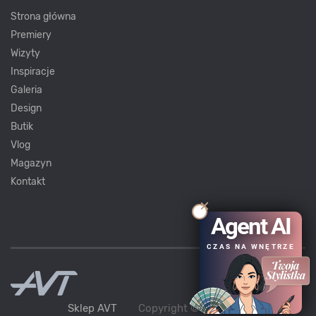
Strona główna
Premiery
Wizyty
Inspiracje
Galeria
Design
Butik
Vlog
Magazyn
Kontakt
Agent AI
CZAS NA WNĘTRZE
Sklep AVT
Copyright ©
AVT
2021