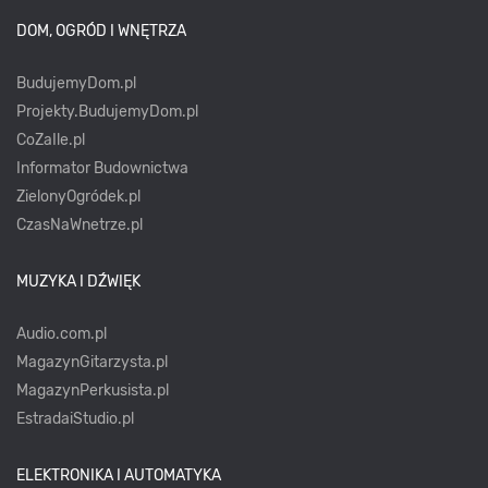
DOM, OGRÓD I WNĘTRZA
BudujemyDom.pl
Projekty.BudujemyDom.pl
CoZaIle.pl
Informator Budownictwa
ZielonyOgródek.pl
CzasNaWnetrze.pl
MUZYKA I DŹWIĘK
Audio.com.pl
MagazynGitarzysta.pl
MagazynPerkusista.pl
EstradaiStudio.pl
ELEKTRONIKA I AUTOMATYKA