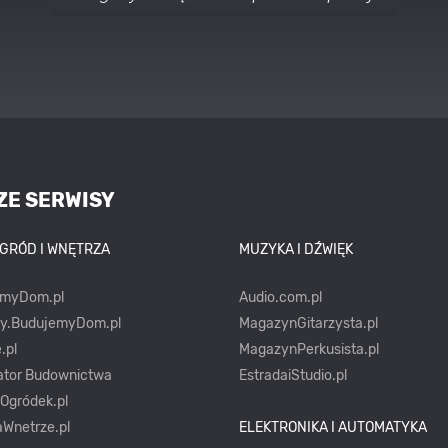
stylach
ZE SERWISY
OGRÓD I WNĘTRZA
MUZYKA I DŹWIĘK
emyDom.pl
Audio.com.pl
ty.BudujemyDom.pl
MagazynGitarzysta.pl
.pl
MagazynPerkusista.pl
ator Budownictwa
EstradaiStudio.pl
yOgródek.pl
Wnetrze.pl
ELEKTRONIKA I AUTOMATYKA