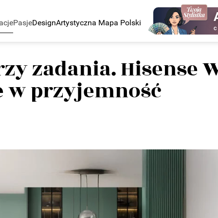
acje
Pasje
Design
Artystyczna Mapa Polski
C
rzy zadania. Hisense W
ie w przyjemność