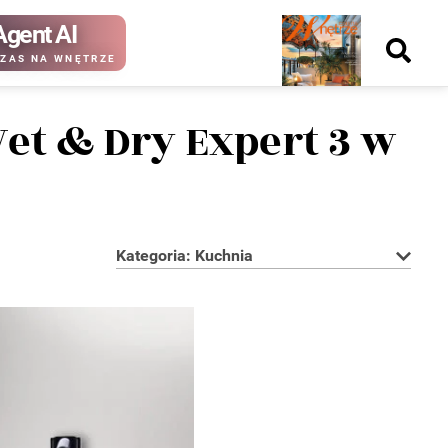
Agent AI
Nowy
ZAS NA WNĘTRZE
numer
et & Dry Expert 3 w
kup ten
kup ten
numer
numer
Wydanie papierowe
Wydanie cyfrowe
Kategoria: Kuchnia