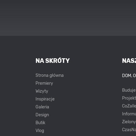
NA SKRÓTY
NAS
Strona główna
DOM, 
Premiery
Buduj
Wizyty
Projek
Inspiracje
CoZaIle
Galeria
Inform
Design
Zielon
Butik
CzasNa
Vlog