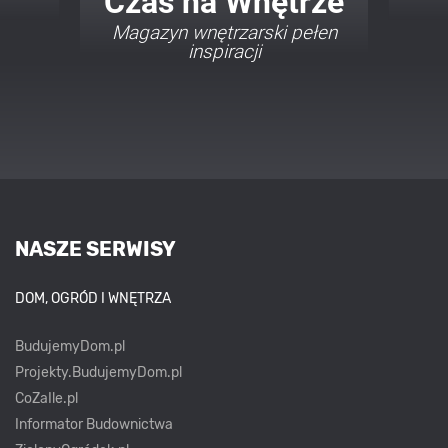
Twój Dom Twój Styl
Porady i inspiracje w
najmodniejszych stylach
NASZE SERWISY
DOM, OGRÓD I WNĘTRZA
BudujemyDom.pl
Projekty.BudujemyDom.pl
CoZaIle.pl
Informator Budownictwa