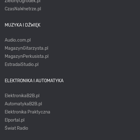
ZielonyOgródek.pl
CzasNaWnetrze.pl
MUZYKA I DŹWIĘK
Audio.com.pl
MagazynGitarzysta.pl
MagazynPerkusista.pl
EstradaiStudio.pl
ELEKTRONIKA I AUTOMATYKA
ElektronikaB2B.pl
AutomatykaB2B.pl
Elektronika Praktyczna
Elportal.pl
Świat Radio