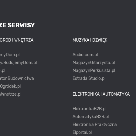
ZE SERWISY
OGRÓD I WNĘTRZA
MUZYKA I DŹWIĘK
emyDom.pl
Audio.com.pl
ty.BudujemyDom.pl
MagazynGitarzysta.pl
.pl
MagazynPerkusista.pl
ator Budownictwa
EstradaiStudio.pl
yOgródek.pl
Wnetrze.pl
ELEKTRONIKA I AUTOMATYKA
ElektronikaB2B.pl
AutomatykaB2B.pl
Elektronika Praktyczna
Elportal.pl