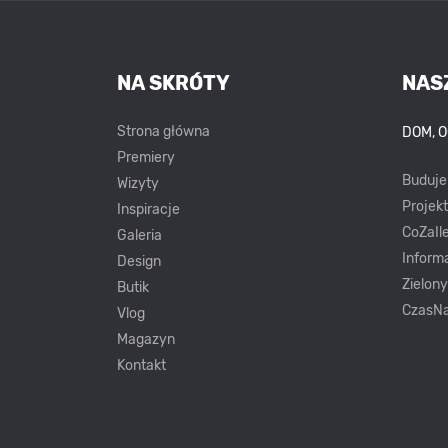
NA SKRÓTY
NAS
Strona główna
DOM, 
Premiery
Buduj
Wizyty
Projek
Inspiracje
CoZaIle
Galeria
Inform
Design
Zielon
Butik
CzasNa
Vlog
Magazyn
Kontakt