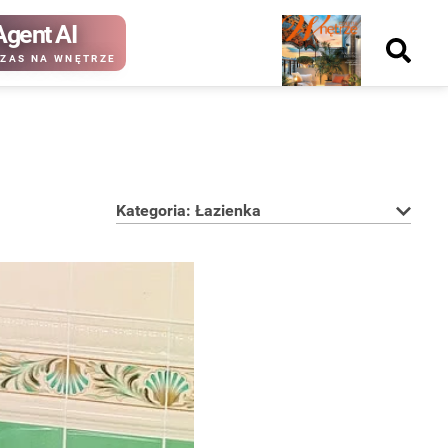
Agent AI
Nowy
ZAS NA WNĘTRZE
numer
Kategoria: Łazienka
kup ten
kup ten
numer
numer
Wydanie papierowe
Wydanie cyfrowe