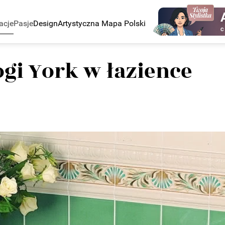
acje
Pasje
Design
Artystyczna Mapa Polski
C
gi York w łazience