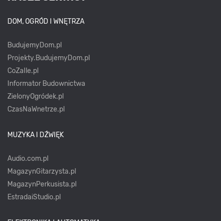
DOM, OGRÓD I WNĘTRZA
BudujemyDom.pl
Projekty.BudujemyDom.pl
CoZaIle.pl
Informator Budownictwa
ZielonyOgródek.pl
CzasNaWnetrze.pl
MUZYKA I DŹWIĘK
Audio.com.pl
MagazynGitarzysta.pl
MagazynPerkusista.pl
EstradaiStudio.pl