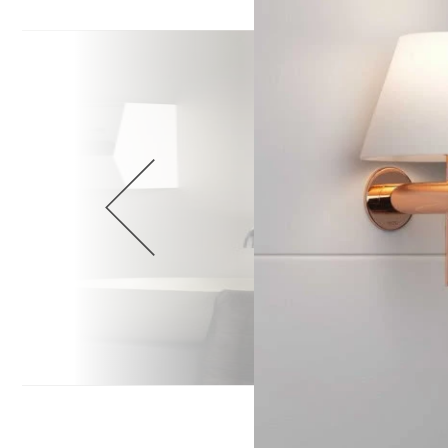
Wellnes
DIY