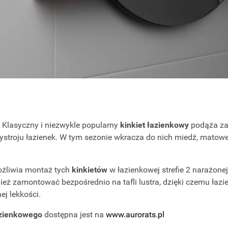
 Klasyczny i niezwykle popularny
kinkiet łazienkowy
podąża z
stroju łazienek. W tym sezonie wkracza do nich miedź, matow
ożliwia montaż tych
kinkietów
w łazienkowej strefie 2 narażonej
 zamontować bezpośrednio na tafli lustra, dzięki czemu łazien
ej lekkości.
azienkowego
dostępna jest na
www.aurorats.pl