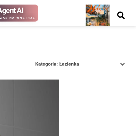
Agent AI
Nowy
ZAS NA WNĘTRZE
numer
Kategoria: Łazienka
kup ten
kup ten
numer
numer
Wydanie papierowe
Wydanie cyfrowe