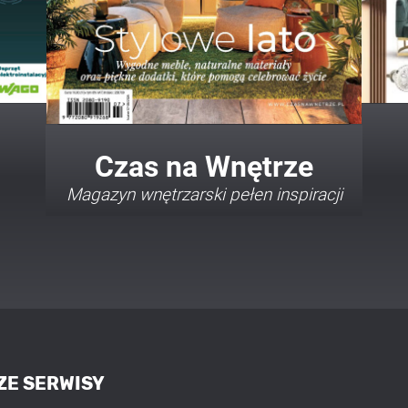
Twój Dom Twój Styl
Porady i inspiracje w najmodniejszych
stylach
ZE SERWISY