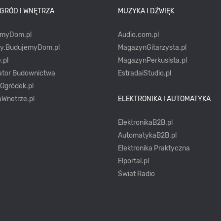
OGRÓD I WNĘTRZA
MUZYKA I DŹWIĘK
emyDom.pl
Audio.com.pl
ty.BudujemyDom.pl
MagazynGitarzysta.pl
.pl
MagazynPerkusista.pl
ator Budownictwa
EstradaiStudio.pl
yOgródek.pl
Wnetrze.pl
ELEKTRONIKA I AUTOMATYKA
ElektronikaB2B.pl
AutomatykaB2B.pl
Elektronika Praktyczna
Elportal.pl
Świat Radio