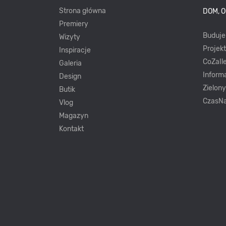
Strona główna
DOM, 
Premiery
Buduj
Wizyty
Projek
Inspiracje
CoZaIle
Galeria
Inform
Design
Zielon
Butik
CzasNa
Vlog
Magazyn
Kontakt