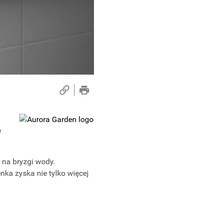
a
e
 na bryzgi wody.
ka zyska nie tylko więcej