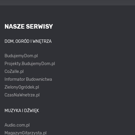
NASZE SERWISY
DOM, OGRÓD I WNĘTRZA
BudujemyDom.pl
Projekty.BudujemyDom.pl
CoZaIle.pl
Informator Budownictwa
ZielonyOgródek.pl
CzasNaWnetrze.pl
MUZYKA I DŹWIĘK
Audio.com.pl
MagazynGitarzysta.pl