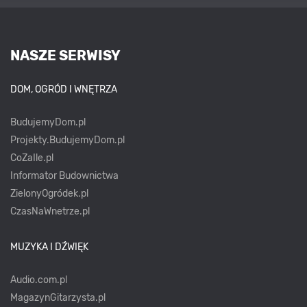
NASZE SERWISY
DOM, OGRÓD I WNĘTRZA
BudujemyDom.pl
Projekty.BudujemyDom.pl
CoZaIle.pl
Informator Budownictwa
ZielonyOgródek.pl
CzasNaWnetrze.pl
MUZYKA I DŹWIĘK
Audio.com.pl
MagazynGitarzysta.pl