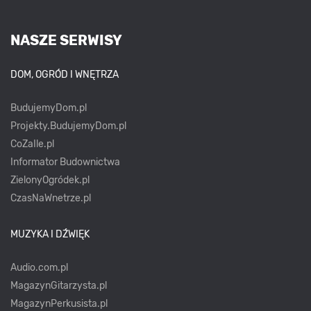
NASZE SERWISY
DOM, OGRÓD I WNĘTRZA
BudujemyDom.pl
Projekty.BudujemyDom.pl
CoZaIle.pl
Informator Budownictwa
ZielonyOgródek.pl
CzasNaWnetrze.pl
MUZYKA I DŹWIĘK
Audio.com.pl
MagazynGitarzysta.pl
MagazynPerkusista.pl