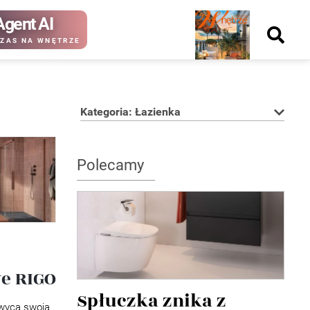
Agent AI
Nowy
ZAS NA WNĘTRZE
numer
Kategoria: Łazienka
kup ten
kup ten
numer
numer
Polecamy
Wydanie papierowe
Wydanie cyfrowe
e RIGO
Spłuczka znika z
wyca swoją