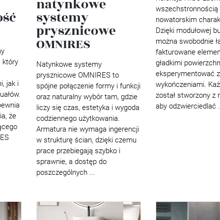
natynkowe
wszechstronnością 
ość
systemy
nowatorskim charak
prysznicowe
Dzięki modułowej b
OMNIRES
można swobodnie ł
ny
fakturowane elemen
 który
gładkimi powierzchn
Natynkowe systemy
eksperymentować z 
prysznicowe OMNIRES to
, jak i
wykończeniami. Każ
spójne połączenie formy i funkcji
tuałów.
został stworzony z 
oraz naturalny wybór tam, gdzie
pewnia
aby odzwierciedlać .
liczy się czas, estetyka i wygoda
ia, że
codziennego użytkowania.
jącego
Armatura nie wymaga ingerencji
RES
w strukturę ścian, dzięki czemu
prace przebiegają szybko i
sprawnie, a dostęp do
poszczególnych ...