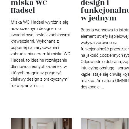
miska WC
design i
Wellnes
Hadsel
funkcjonaln
DIY
w jednym
Miska WC Hadsel wyróżnia się
nowoczesnym designem o
Bateria wannowa to istot
kwadratowej bryle z zaoblonymi
element strefy kąpielowej,
krawędziami. Wykonana z
wpływa zarówno na
odpornej na zarysowania i
funkcjonalność przestrzeni
zabrudzenia ceramiki miska WC
na jakość codziennych ry
Hadsel, to idealne rozwiązanie
Odpowiednio dobrana, za
dla nowoczesnych łazienek, w
intuicyjną obsługę i spraw
których pragniesz połączyć
kąpiel staje się chwilą ko
ciekawy design z praktycznymi
relaksu. Armatura OMNI
rozwiązaniami. ...
doskonale ...