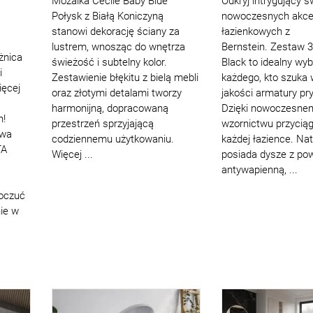
Mozaika Cecile Baby Blue
Odkryj intrygujący ś
Połysk z Białą Koniczyną
nowoczesnych akce
stanowi dekorację ściany za
łazienkowych z
lustrem, wnosząc do wnętrza
Bernstein. Zestaw 
żnica
świeżość i subtelny kolor.
Black to idealny wyb
i
Zestawienie błękitu z bielą mebli
każdego, kto szuka 
ęcej
oraz złotymi detalami tworzy
jakości armatury pr
harmonijną, dopracowaną
Dzięki nowoczesne
h!
przestrzeń sprzyjającą
wzornictwu przycią
wa
codziennemu użytkowaniu.
każdej łazience. Na
TA
Więcej ...
posiada dysze z po
antywapienną, ...
oczuć
ie w