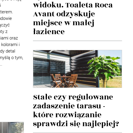
widoku. Toaleta Roca
i
Avant odzyskuje
terem.
udowie
miejsce w małej
ączyć
łazience
ty z
iami oraz
kolorami i
dy detal
myślą o tym,
..
Stałe czy regulowane
zadaszenie tarasu -
które rozwiązanie
sprawdzi się najlepiej?