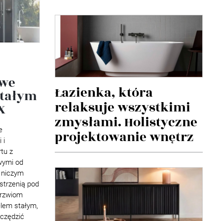
owe
Łazienka, która
stałym
relaksuje wszystkimi
X
zmysłami. Holistyczne
e
projektowanie wnętrz
 i
tu z
wymi od
ę niczym
strzenią pod
drzwiom
lem stałym,
zczędzić