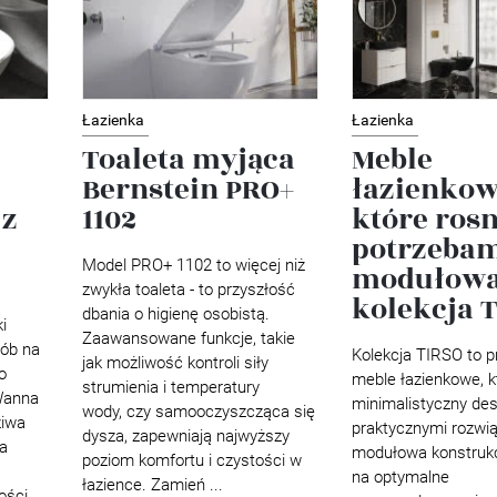
Łazienka
Łazienka
Toaleta myjąca
Meble
Bernstein PRO+
łazienkow
 z
1102
które rosn
potrzebam
Model PRO+ 1102 to więcej niż
modułow
zwykła toaleta - to przyszłość
kolekcja 
dbania o higienę osobistą.
i
Zaawansowane funkcje, takie
sób na
Kolekcja TIRSO to 
jak możliwość kontroli siły
o
meble łazienkowe, k
strumienia i temperatury
 Wanna
minimalistyczny des
wody, czy samooczyszcząca się
iwa
praktycznymi rozwią
dysza, zapewniają najwyższy
a
modułowa konstrukc
poziom komfortu i czystości w
na optymalne
łazience. Zamień ...
ości