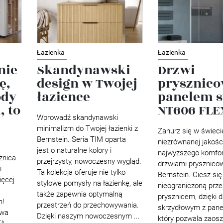
Łazienka
Łazienka
nie
Skandynawski
Drzwi
ę,
design w Twojej
prysznic
ody
łazience
panelem 
, to
NT606 FLE
Wprowadź skandynawski
minimalizm do Twojej łazienki z
Zanurz się w świeci
Bernstein. Seria TIM oparta
niezrównanej jakości
jest o naturalne kolory i
najwyższego komfor
żnica
przejrzysty, nowoczesny wygląd.
drzwiami prysznico
i
Ta kolekcja oferuje nie tylko
Bernstein. Ciesz si
ęcej
stylowe pomysły na łazienkę, ale
nieograniczoną prze
także zapewnia optymalną
prysznicem, dzięki 
h!
przestrzeń do przechowywania.
skrzydłowym z pane
wa
Dzięki naszym nowoczesnym ...
który pozwala zaos