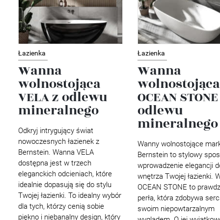
Łazienka
Łazienka
Wanna
Wanna
wolnostojąca
wolnostojąca
VELA z odlewu
OCEAN STONE
mineralnego
odlewu
mineralnego
Odkryj intrygujący świat
nowoczesnych łazienek z
Wanny wolnostojące mark
Bernstein. Wanna VELA
Bernstein to stylowy spo
dostępna jest w trzech
wprowadzenie elegancji d
eleganckich odcieniach, które
wnętrza Twojej łazienki.
idealnie dopasują się do stylu
OCEAN STONE to prawdz
Twojej łazienki. To idealny wybór
perła, która zdobywa serc
dla tych, którzy cenią sobie
swoim niepowtarzalnym
piękno i niebanalny design, który
wyglądem. O jej wyjątkow