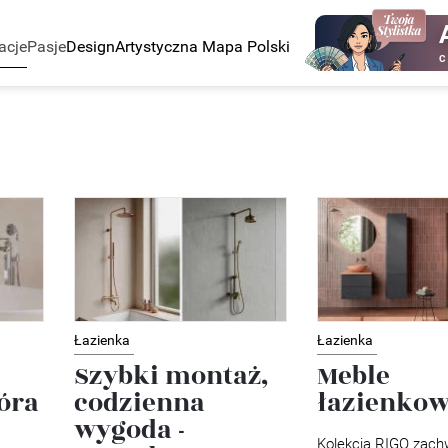
acje
Pasje
Design
Artystyczna Mapa Polski
C
Łazienka
Łazienka
Szybki montaż,
Meble
óra
codzienna
łazienkow
wygoda -
Kolekcja RIGO zach