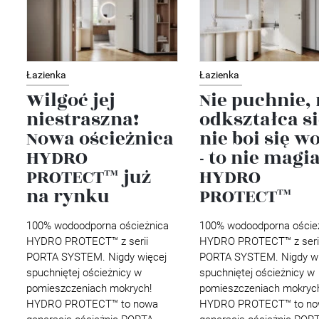
Łazienka
Łazienka
Wilgoć jej
Nie puchnie, 
niestraszna!
odkształca si
Nowa ościeżnica
nie boi się w
HYDRO
- to nie magia
PROTECT™ już
HYDRO
na rynku
PROTECT™
100% wodoodporna ościeżnica
100% wodoodporna oście
HYDRO PROTECT™ z serii
HYDRO PROTECT™ z seri
PORTA SYSTEM. Nigdy więcej
PORTA SYSTEM. Nigdy wi
spuchniętej ościeżnicy w
spuchniętej ościeżnicy w
pomieszczeniach mokrych!
pomieszczeniach mokryc
HYDRO PROTECT™ to nowa
HYDRO PROTECT™ to no