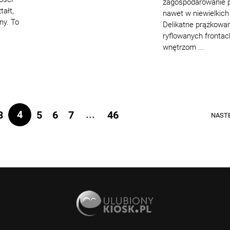
zagospodarowanie p
tałt,
nawet w niewielkich
ny. To
Delikatne prążkowan
ryflowanych frontac
wnętrzom ...
4
...
3
5
6
7
46
NAST