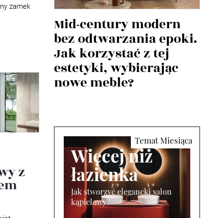
zny zamek
Mid-century modern
bez odtwarzania epoki.
Jak korzystać z tej
estetyki, wybierając
nowe meble?
Więcej niż
łazienka
wy z
tem
Jak stworzyć elegancki salon
kąpielowy?