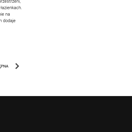
rzestrzeni,
 łazienkach.
ie na
h dodaje
ĘPNA