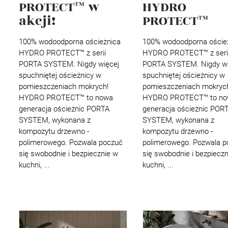
PROTECT™ w
HYDRO
akcji!
PROTECT™
100% wodoodporna ościeżnica
100% wodoodporna oście
HYDRO PROTECT™ z serii
HYDRO PROTECT™ z seri
PORTA SYSTEM. Nigdy więcej
PORTA SYSTEM. Nigdy wi
spuchniętej ościeżnicy w
spuchniętej ościeżnicy w
pomieszczeniach mokrych!
pomieszczeniach mokryc
HYDRO PROTECT™ to nowa
HYDRO PROTECT™ to no
generacja ościeżnic PORTA
generacja ościeżnic POR
SYSTEM, wykonana z
SYSTEM, wykonana z
kompozytu drzewno -
kompozytu drzewno -
polimerowego. Pozwala poczuć
polimerowego. Pozwala p
się swobodnie i bezpiecznie w
się swobodnie i bezpieczn
kuchni, ...
kuchni, ...