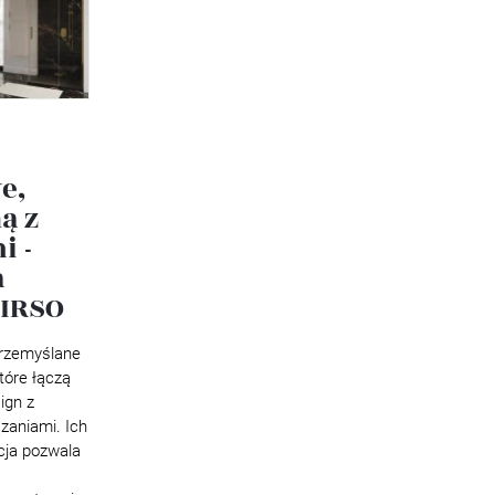
e,
ą z
i -
a
TIRSO
przemyślane
tóre łączą
ign z
zaniami. Ich
ja pozwala