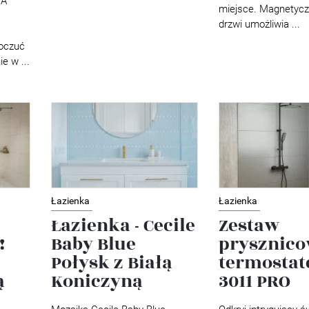
TA
miejsce. Magnetyc
drzwi umożliwia ...
oczuć
e w ...
Łazienka
Łazienka
Łazienka - Cecile
Zestaw
!
Baby Blue
prysznico
Połysk z Białą
termosta
ą
Koniczyną
3011 PRO