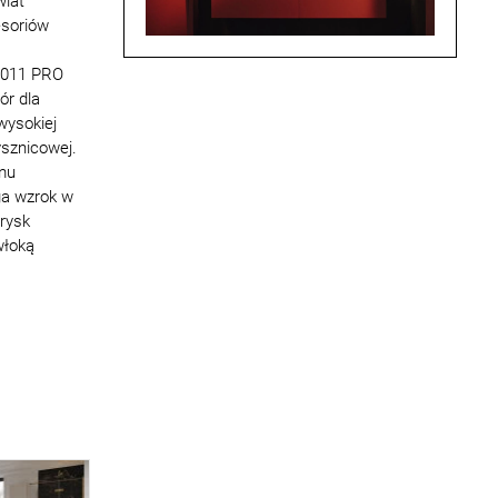
wiat
soriów
3011 PRO
ór dla
wysokiej
ysznicowej.
mu
ga wzrok w
trysk
włoką