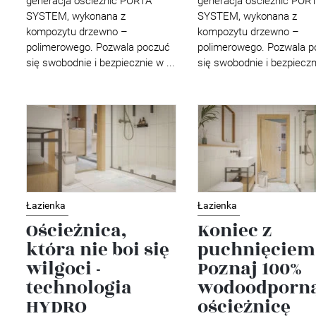
generacja ościeżnic PORTA
generacja ościeżnic POR
SYSTEM, wykonana z
SYSTEM, wykonana z
kompozytu drzewno –
kompozytu drzewno –
polimerowego. Pozwala poczuć
polimerowego. Pozwala p
się swobodnie i bezpiecznie w ...
się swobodnie i bezpieczni
Łazienka
Łazienka
Ościeżnica,
Koniec z
która nie boi się
puchnięciem
wilgoci -
Poznaj 100%
technologia
wodoodporn
HYDRO
ościeżnicę