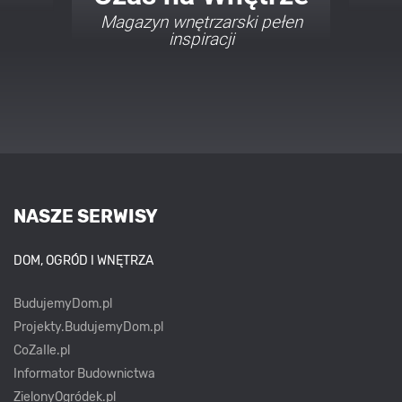
Porady i inspiracje w
najmodniejszych stylach
NASZE SERWISY
DOM, OGRÓD I WNĘTRZA
BudujemyDom.pl
Projekty.BudujemyDom.pl
CoZaIle.pl
Informator Budownictwa
ZielonyOgródek.pl