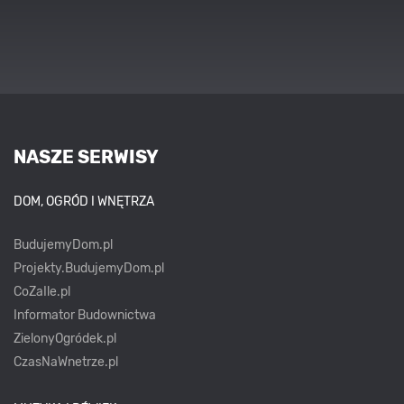
NASZE SERWISY
DOM, OGRÓD I WNĘTRZA
BudujemyDom.pl
Projekty.BudujemyDom.pl
CoZaIle.pl
Informator Budownictwa
ZielonyOgródek.pl
CzasNaWnetrze.pl