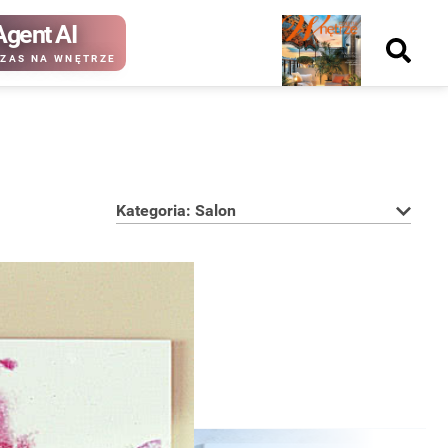
Agent AI
Nowy
ZAS NA WNĘTRZE
numer
Kategoria: Salon
kup ten
kup ten
numer
numer
Wydanie papierowe
Wydanie cyfrowe