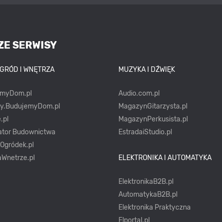
ZE SERWISY
OGRÓD I WNĘTRZA
MUZYKA I DŹWIĘK
emyDom.pl
Audio.com.pl
ty.BudujemyDom.pl
MagazynGitarzysta.pl
.pl
MagazynPerkusista.pl
ator Budownictwa
EstradaiStudio.pl
yOgródek.pl
Wnetrze.pl
ELEKTRONIKA I AUTOMATYKA
ElektronikaB2B.pl
AutomatykaB2B.pl
Elektronika Praktyczna
Elportal.pl