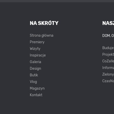
NA SKRÓTY
NAS
Strona główna
DOM, 
Premiery
Buduj
Wizyty
Projek
Inspiracje
CoZaIle
Galeria
Inform
Design
Zielon
Butik
CzasNa
Vlog
Magazyn
Kontakt