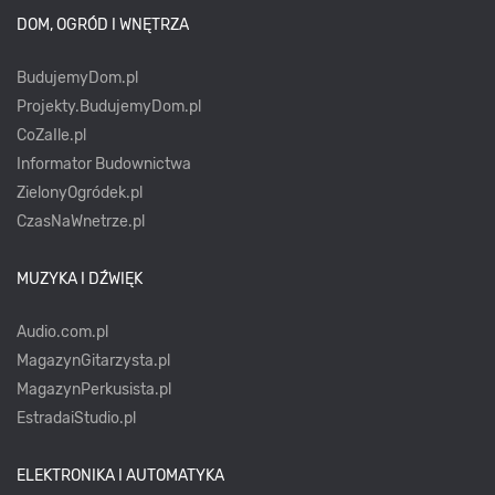
DOM, OGRÓD I WNĘTRZA
BudujemyDom.pl
Projekty.BudujemyDom.pl
CoZaIle.pl
Informator Budownictwa
ZielonyOgródek.pl
CzasNaWnetrze.pl
MUZYKA I DŹWIĘK
Audio.com.pl
MagazynGitarzysta.pl
MagazynPerkusista.pl
EstradaiStudio.pl
ELEKTRONIKA I AUTOMATYKA