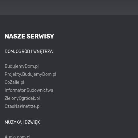
NASZE SERWISY
DOM, OGRÓD I WNĘTRZA
BudujemyDom.pl
Projekty.BudujemyDom.pl
CoZaIle.pl
Informator Budownictwa
ZielonyOgródek.pl
CzasNaWnetrze.pl
MUZYKA I DŹWIĘK
Audio.com.pl