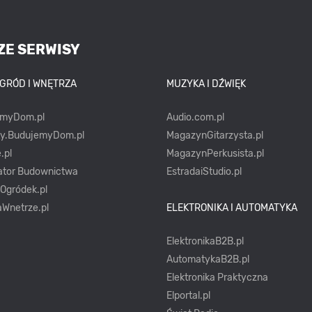
ZE SERWISY
OGRÓD I WNĘTRZA
MUZYKA I DŹWIĘK
emyDom.pl
Audio.com.pl
ty.BudujemyDom.pl
MagazynGitarzysta.pl
.pl
MagazynPerkusista.pl
ator Budownictwa
EstradaiStudio.pl
yOgródek.pl
Wnetrze.pl
ELEKTRONIKA I AUTOMATYKA
ElektronikaB2B.pl
AutomatykaB2B.pl
Elektronika Praktyczna
Elportal.pl