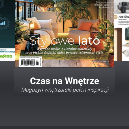
Twój Dom Twój Styl
Porady i inspiracje w najmodniejszych
stylach