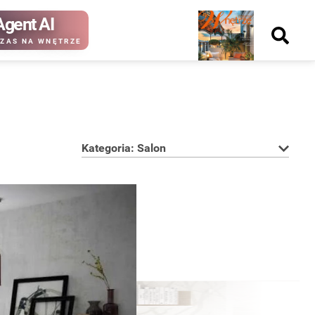
Agent AI
Nowy
ZAS NA WNĘTRZE
numer
Kategoria: Salon
kup ten
kup ten
numer
numer
Wydanie papierowe
Wydanie cyfrowe