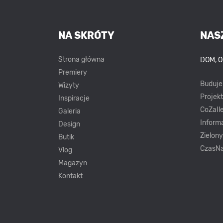
NA SKRÓTY
NAS
Strona główna
DOM, 
Premiery
Buduj
Wizyty
Projek
Inspiracje
CoZaIle
Galeria
Inform
Design
Zielon
Butik
CzasNa
Vlog
Magazyn
Kontakt