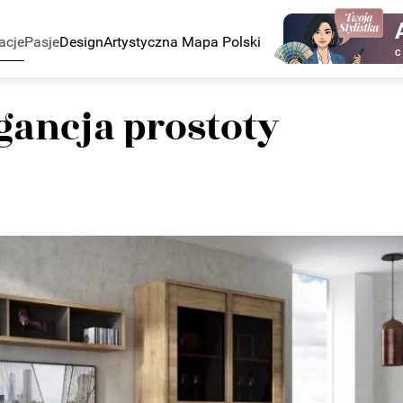
acje
Pasje
Design
Artystyczna Mapa Polski
C
egancja prostoty