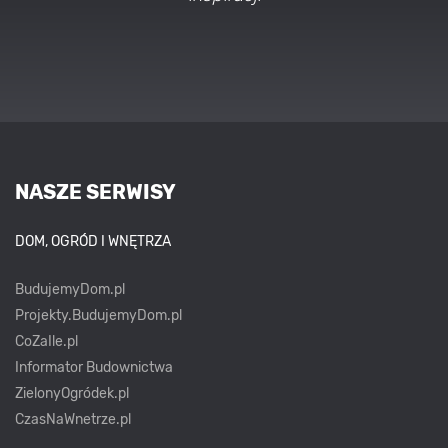
NASZE SERWISY
DOM, OGRÓD I WNĘTRZA
BudujemyDom.pl
Projekty.BudujemyDom.pl
CoZaIle.pl
Informator Budownictwa
ZielonyOgródek.pl
CzasNaWnetrze.pl