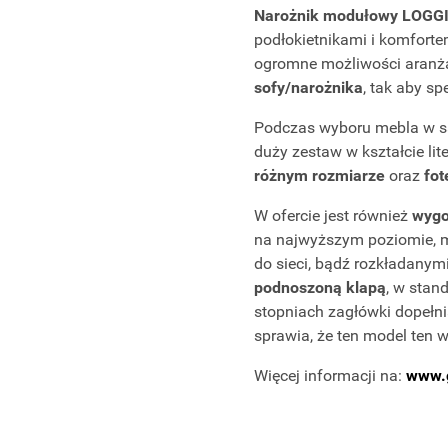
Narożnik modułowy LOGG
podłokietnikami i komfort
ogromne możliwości aranż
sofy/narożnika
, tak aby s
Podczas wyboru mebla w s
duży zestaw w kształcie li
różnym rozmiarze
oraz
fot
W ofercie jest również
wygo
na najwyższym poziomie, 
do sieci, bądź rozkładany
podnoszoną klapą
, w sta
stopniach zagłówki dopełn
sprawia, że ten model ten 
Więcej informacji na:
www.