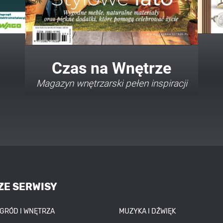
Twój Dom Twój Styl
Porady i inspiracje w najmodniejszych
stylach
ZE SERWISY
OGRÓD I WNĘTRZA
MUZYKA I DŹWIĘK