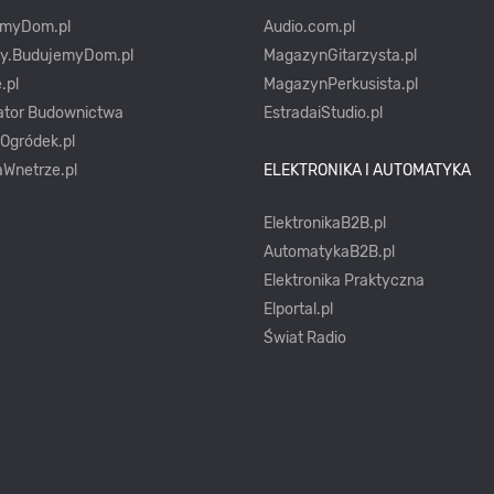
emyDom.pl
Audio.com.pl
ty.BudujemyDom.pl
MagazynGitarzysta.pl
.pl
MagazynPerkusista.pl
ator Budownictwa
EstradaiStudio.pl
yOgródek.pl
Wnetrze.pl
ELEKTRONIKA I AUTOMATYKA
ElektronikaB2B.pl
AutomatykaB2B.pl
Elektronika Praktyczna
Elportal.pl
Świat Radio