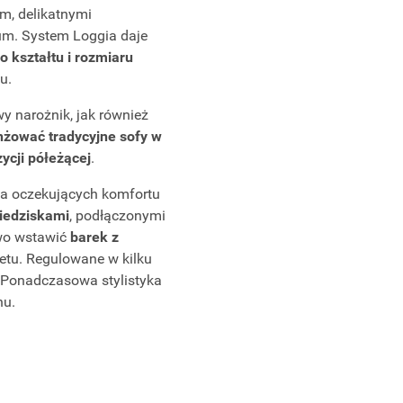
m, delikatnymi
um. System Loggia daje
 kształtu i rozmiaru
u.
narożnik, jak również
nżować tradycyjne sofy w
cji półeżącej
.
la oczekujących komfortu
siedziskami
, podłączonymi
owo wstawić
barek z
letu. Regulowane w kilku
 Ponadczasowa stylistyka
nu.