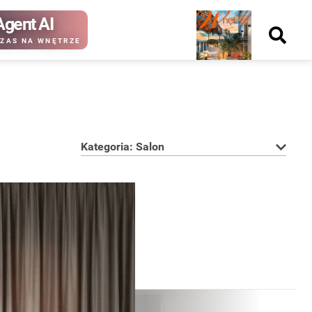
Agent AI
Nowy
ZAS NA WNĘTRZE
numer
Kategoria: Salon
kup ten
kup ten
numer
numer
Wydanie papierowe
Wydanie cyfrowe