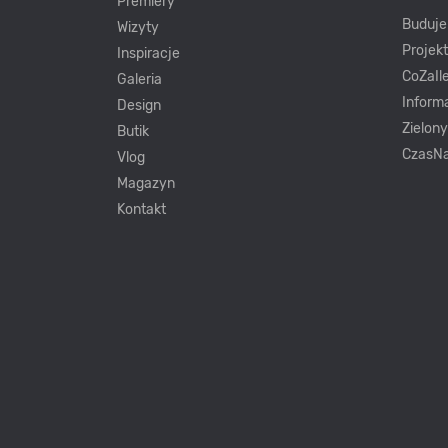
Premiery
Buduj
Wizyty
Projek
Inspiracje
CoZaIle
Galeria
Inform
Design
Zielon
Butik
CzasNa
Vlog
Magazyn
Kontakt