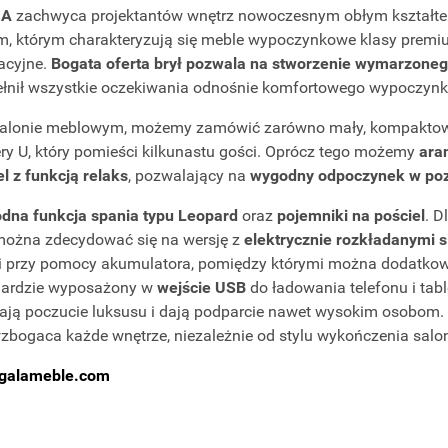
IA
zachwyca projektantów wnętrz nowoczesnym obłym kształte
em, którym charakteryzują się meble wypoczynkowe klasy premi
acyjne.
Bogata oferta brył pozwala na stworzenie wymarzonego
pełnił wszystkie oczekiwania odnośnie komfortowego wypoczynk
alonie meblowym, możemy zamówić zarówno mały, kompaktowy 
tery U, który pomieści kilkunastu gości. Oprócz tego możemy
ara
el z funkcją relaks
, pozwalający na
wygodny odpoczynek w pozy
dna funkcja spania typu Leopard
oraz
pojemniki na pościel
. D
można zdecydować się na wersję z
elektrycznie rozkładanymi 
mi przy pomocy akumulatora, pomiędzy którymi można dodatk
ndardzie wyposażony w
wejście USB
do ładowania telefonu i tab
iają poczucie luksusu i dają podparcie nawet wysokim osobom.
wzbogaca każde wnętrze, niezależnie od stylu wykończenia salo
galameble.com