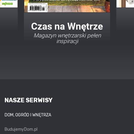
Twój Dom Twój Styl
Porady i inspiracje w
najmodniejszych stylach
NASZE SERWISY
DOM, OGRÓD I WNĘTRZA
BudujemyDom.pl