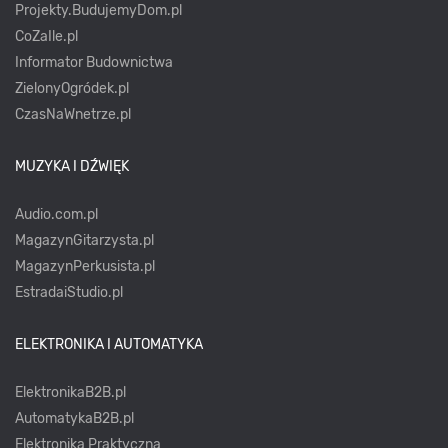
Projekty.BudujemyDom.pl
CoZaIle.pl
Informator Budownictwa
ZielonyOgródek.pl
CzasNaWnetrze.pl
MUZYKA I DŹWIĘK
Audio.com.pl
MagazynGitarzysta.pl
MagazynPerkusista.pl
EstradaiStudio.pl
ELEKTRONIKA I AUTOMATYKA
ElektronikaB2B.pl
AutomatykaB2B.pl
Elektronika Praktyczna