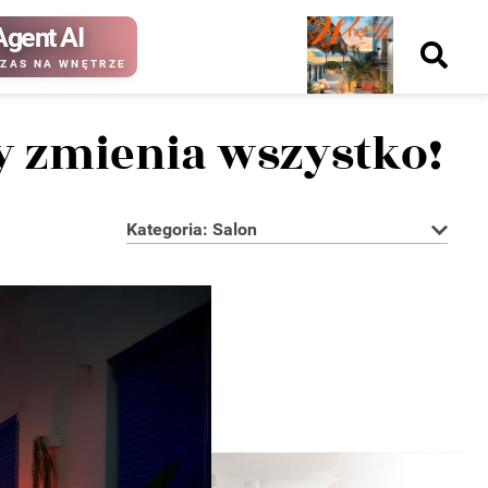
Agent AI
Nowy
ZAS NA WNĘTRZE
numer
ry zmienia wszystko!
Kategoria: Salon
kup ten
kup ten
numer
numer
Wydanie papierowe
Wydanie cyfrowe