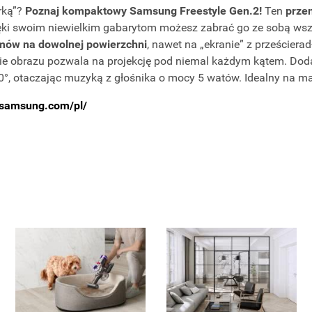
rką”?
Poznaj
kompaktowy Samsung Freestyle Gen.2!
Ten
prze
ięki swoim niewielkim gabarytom możesz zabrać go ze sobą ws
lmów na dowolnej powierzchni
, nawet na „ekranie” z prześcierad
 obrazu pozwala na projekcję pod niemal każdym kątem. Doda
°, otaczając muzyką z głośnika o mocy 5 watów. Idealny na majó
samsung.com/pl/