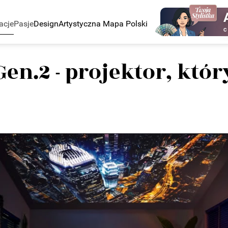
acje
Pasje
Design
Artystyczna Mapa Polski
C
en.2 - projektor, któ