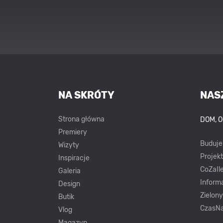
NA SKRÓTY
NAS
Strona główna
DOM, 
Premiery
Buduj
Wizyty
Projek
Inspiracje
CoZaIle
Galeria
Inform
Design
Zielon
Butik
CzasNa
Vlog
Magazyn