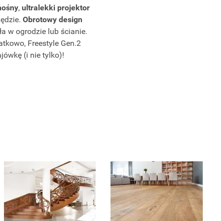
nośny
,
ultralekki projektor
zędzie.
Obrotowy design
ła w ogrodzie lub ścianie.
tkowo, Freestyle Gen.2
wkę (i nie tylko)!