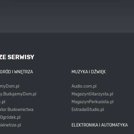
stylach
ZE SERWISY
OGRÓD I WNĘTRZA
MUZYKA I DŹWIĘK
emyDom.pl
Audio.com.pl
ty.BudujemyDom.pl
MagazynGitarzysta.pl
.pl
MagazynPerkusista.pl
ator Budownictwa
EstradaiStudio.pl
yOgródek.pl
Wnetrze.pl
ELEKTRONIKA I AUTOMATYKA