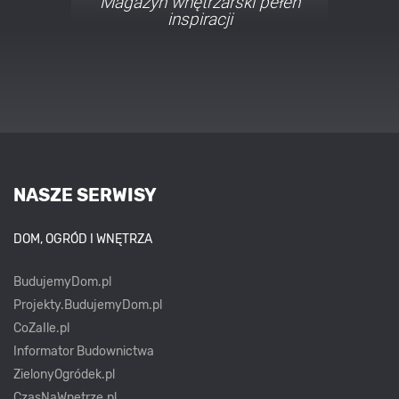
Porady i inspiracje w
najmodniejszych stylach
NASZE SERWISY
DOM, OGRÓD I WNĘTRZA
BudujemyDom.pl
Projekty.BudujemyDom.pl
CoZaIle.pl
Informator Budownictwa
ZielonyOgródek.pl
CzasNaWnetrze.pl