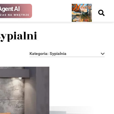
Agent AI
Nowy
ZAS NA WNĘTRZE
numer
sypialni
Kategoria: Sypialnia
kup ten
kup ten
numer
numer
Wydanie papierowe
Wydanie cyfrowe