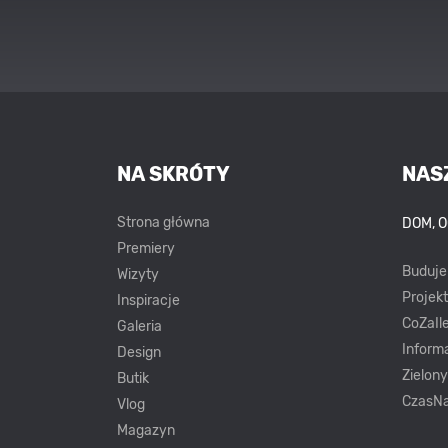
NA SKRÓTY
NAS
Strona główna
DOM, 
Premiery
Buduj
Wizyty
Projek
Inspiracje
CoZaIle
Galeria
Inform
Design
Zielon
Butik
CzasNa
Vlog
Magazyn