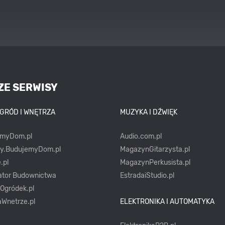
ZE SERWISY
OGRÓD I WNĘTRZA
MUZYKA I DŹWIĘK
emyDom.pl
Audio.com.pl
ty.BudujemyDom.pl
MagazynGitarzysta.pl
.pl
MagazynPerkusista.pl
ator Budownictwa
EstradaiStudio.pl
yOgródek.pl
Wnetrze.pl
ELEKTRONIKA I AUTOMATYKA