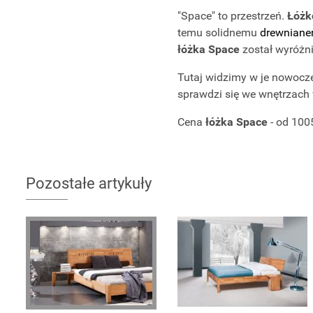
"Space" to przestrzeń.
Łóżk
temu solidnemu
drewniane
łóżka Space
został wyróżn
Tutaj widzimy w je nowoczes
sprawdzi się we wnętrzach 
Cena
łóżka Space
- od 1005
Pozostałe artykuły