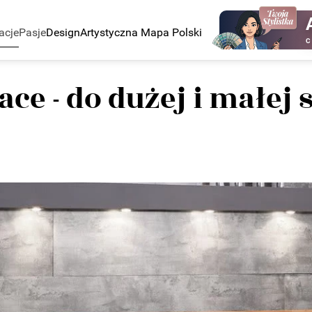
acje
Pasje
Design
Artystyczna Mapa Polski
C
e - do dużej i małej 