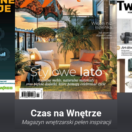
Twój Dom Twój Styl
Porady i inspiracje w najmodniejszych
stylach