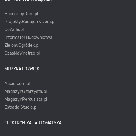
BudujemyDom.pl
Projekty.BudujemyDom.pl
CoZaIle.pl
Informator Budownictwa
ZielonyOgródek.pl
CzasNaWnetrze.pl
MUZYKA I DŹWIĘK
Audio.com.pl
MagazynGitarzysta.pl
MagazynPerkusista.pl
EstradaiStudio.pl
ELEKTRONIKA I AUTOMATYKA