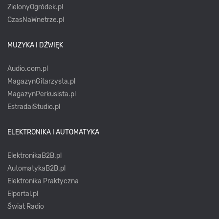
ZielonyOgródek.pl
CzasNaWnetrze.pl
MUZYKA I DŹWIĘK
Audio.com.pl
MagazynGitarzysta.pl
MagazynPerkusista.pl
EstradaiStudio.pl
ELEKTRONIKA I AUTOMATYKA
ElektronikaB2B.pl
AutomatykaB2B.pl
Elektronika Praktyczna
Elportal.pl
Świat Radio