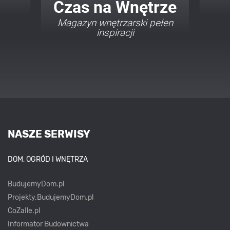
Twój Dom Twój Styl
Porady i inspiracje w
najmodniejszych stylach
NASZE SERWISY
DOM, OGRÓD I WNĘTRZA
BudujemyDom.pl
Projekty.BudujemyDom.pl
CoZaIle.pl
Informator Budownictwa