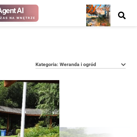
Agent AI
Nowy
ZAS NA WNĘTRZE
numer
Kategoria: Weranda i ogród
kup ten
kup ten
numer
numer
Wydanie papierowe
Wydanie cyfrowe