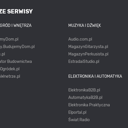
ZE SERWISY
OGRÓD I WNĘTRZA
MUZYKA I DŹWIĘK
emyDom.pl
Audio.com.pl
ty.BudujemyDom.pl
MagazynGitarzysta.pl
.pl
MagazynPerkusista.pl
ator Budownictwa
EstradaiStudio.pl
yOgródek.pl
Wnetrze.pl
ELEKTRONIKA I AUTOMATYKA
ElektronikaB2B.pl
AutomatykaB2B.pl
Elektronika Praktyczna
Elportal.pl
Świat Radio