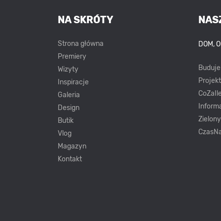
NA SKRÓTY
NAS
Strona główna
DOM, 
Premiery
Buduj
Wizyty
Projek
Inspiracje
CoZaIle
Galeria
Inform
Design
Zielon
Butik
CzasNa
Vlog
Magazyn
Kontakt