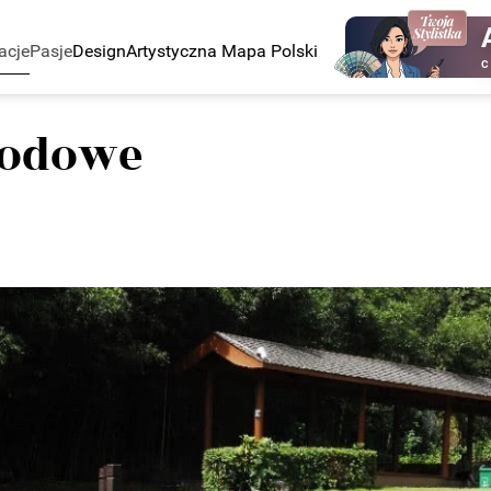
acje
Pasje
Design
Artystyczna Mapa Polski
C
rodowe