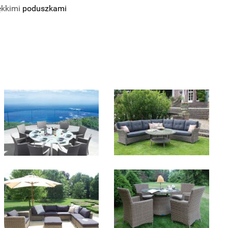
ękkimi
poduszkami