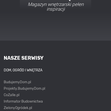
Porady i inspiracje w
najmodniejszych stylach
NASZE SERWISY
DOM, OGRÓD I WNĘTRZA
BudujemyDom.pl
Projekty.BudujemyDom.pl
CoZaIle.pl
Informator Budownictwa
ZielonyOgródek.pl