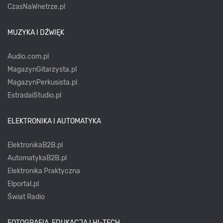
CzasNaWnetrze.pl
MUZYKA I DŹWIĘK
Audio.com.pl
MagazynGitarzysta.pl
MagazynPerkusista.pl
EstradaiStudio.pl
ELEKTRONIKA I AUTOMATYKA
ElektronikaB2B.pl
AutomatykaB2B.pl
Elektronika Praktyczna
Elportal.pl
Świat Radio
FOTOGRAFIA, EDUKACJA I HI-TECH