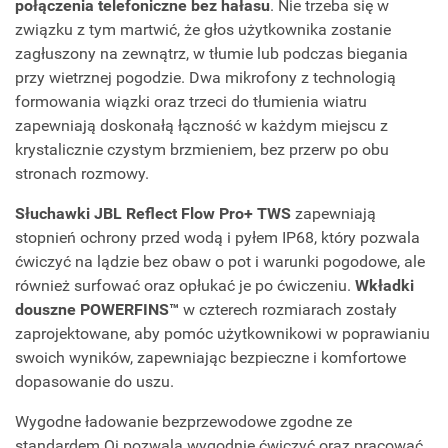
połączenia telefoniczne bez hałasu
. Nie trzeba się w
związku z tym martwić, że głos użytkownika zostanie
zagłuszony na zewnątrz, w tłumie lub podczas biegania
przy wietrznej pogodzie. Dwa mikrofony z technologią
formowania wiązki oraz trzeci do tłumienia wiatru
zapewniają doskonałą łączność w każdym miejscu z
krystalicznie czystym brzmieniem, bez przerw po obu
stronach rozmowy.
Słuchawki JBL Reflect Flow Pro+ TWS
zapewniają
stopnień ochrony przed wodą i pyłem IP68, który pozwala
ćwiczyć na lądzie bez obaw o pot i warunki pogodowe, ale
również surfować oraz opłukać je po ćwiczeniu.
Wkładki
douszne POWERFINS™
w czterech rozmiarach zostały
zaprojektowane, aby pomóc użytkownikowi w poprawianiu
swoich wyników, zapewniając bezpieczne i komfortowe
dopasowanie do uszu.
Wygodne ładowanie bezprzewodowe zgodne ze
standardem Qi pozwala wygodnie ćwiczyć oraz pracować