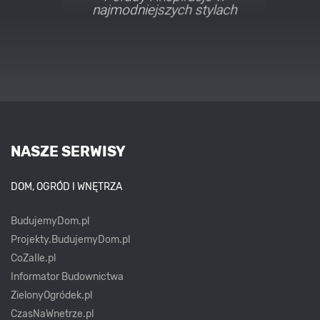
najmodniejszych stylach
NASZE SERWISY
DOM, OGRÓD I WNĘTRZA
BudujemyDom.pl
Projekty.BudujemyDom.pl
CoZaIle.pl
Informator Budownictwa
ZielonyOgródek.pl
CzasNaWnetrze.pl