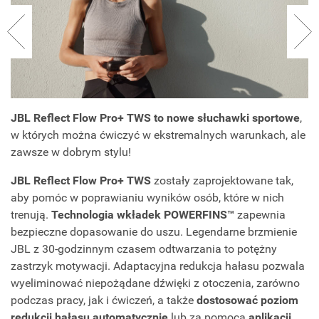
JBL Reflect Flow Pro+ TWS to nowe słuchawki sportowe
,
w których można ćwiczyć w ekstremalnych warunkach, ale
zawsze w dobrym stylu!
JBL Reflect Flow Pro+ TWS
zostały zaprojektowane tak,
aby pomóc w poprawianiu wyników osób, które w nich
trenują.
Technologia wkładek POWERFINS™
zapewnia
bezpieczne dopasowanie do uszu. Legendarne brzmienie
JBL z 30-godzinnym czasem odtwarzania to potężny
zastrzyk motywacji. Adaptacyjna redukcja hałasu pozwala
wyeliminować niepożądane dźwięki z otoczenia, zarówno
podczas pracy, jak i ćwiczeń, a także
dostosować poziom
redukcji hałasu automatycznie
lub za pomocą
aplikacji