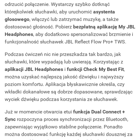
odrzucić połączenie. Wystarczy szybko dotknąć
którejkolwiek słuchawki, aby uruchomić
asystenta
głosowego
, włączyć lub zatrzymać muzykę, a także
dostosować głośność. Pobierz
bezpłatną aplikację My JBL
Headphones
, aby dodatkowo spersonalizować brzmienie i
funkcjonalność słuchawek JBL Reflect Flow Pro+ TWS.
Podczas ćwiczeń nic nie przeszkadza tak bardzo, jak
słuchawki, które wypadają lub uwierają. Korzystając z
aplikacji JBL Headphones
i
funkcji Check My Best Fit
,
można uzyskać najlepszą jakość dźwięku i najwyższy
poziom komfortu. Aplikacja błyskawicznie określa, czy
wkładki dokanałowe są dobrze dopasowane, sprawdzając
wyciek dźwięku podczas korzystania ze słuchawek.
Już w momencie otwarcia etui
funkcja Dual Connect +
Sync
rozpoczyna proces synchronizacji przez Bluetooth,
zapewniając wyjątkowo stabilne połączenie. Ponadto
można dostosować funkcję każdej słuchawki dousznej za