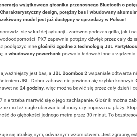
neracja wyjątkowego głośnika przenośnego Bluetooth o potęż
 Charakterystyczny design, potężny bas i wbudowany akumulat
czekiwany model jest już dostępny w sprzedaży w Polsce!
prawdzi się w każdej sytuacji - zarówno podczas grilla, jak i 
 wodoodporności IPX7 zapewnia potężny dźwięk przez cały dzień
sz podłączyć inne
głośniki zgodne z technologią JBL PartyBoos
ę, a
wbudowany powerbank
pozwala ładować inne urządzenia.
jważniejszy jest bas, a
JBL Boombox 2
wspaniale odtwarza nis
śnieniem JBL. Dobra zabawa nie powinna się szybko kończyć.
 nawet na
24 godziny
, więc można bawić się przez cały dzień i c
 nie trzeba martwić się o jego zachlapanie. Głośnik można zab
szne mu też nagłe oberwanie chmury czy impreza na plaży. Sto
ść do głębokości jednego metra przez 30 minut. To bezstres
zuje się atrakcyjnym, odważnym wzornictwem. Jest zgrabny, est