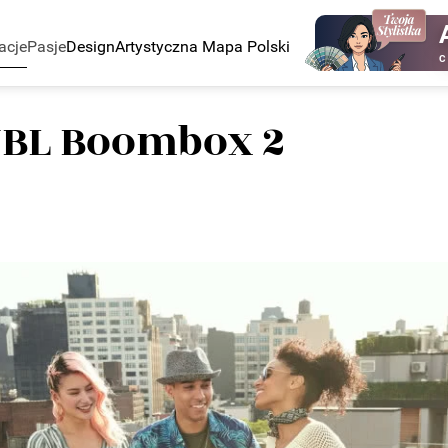
acje
Pasje
Design
Artystyczna Mapa Polski
C
JBL Boombox 2