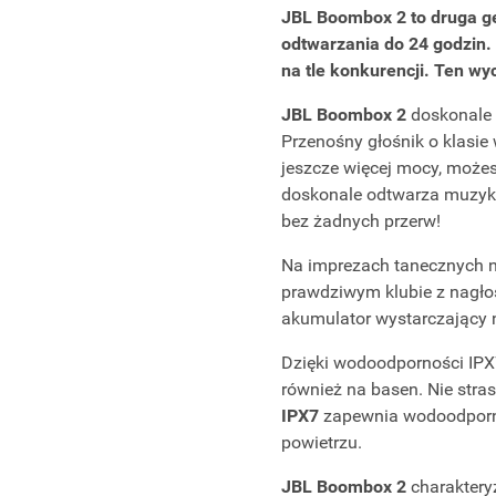
JBL Boombox 2 to druga ge
odtwarzania do 24 godzin.
na tle konkurencji. Ten wy
JBL Boombox 2
doskonale s
Przenośny głośnik o klasie
jeszcze więcej mocy, może
doskonale odtwarza muzyk
bez żadnych przerw!
Na imprezach tanecznych na
prawdziwym klubie z nagło
akumulator wystarczający
Dzięki wodoodporności IPX7
również na basen. Nie stra
IPX7
zapewnia wodoodporno
powietrzu.
JBL Boombox 2
charaktery