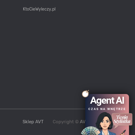
KtoCieWyleczy.pl
Agent AI
CZAS NA WNĘTRZE
Sklep AVT
Copyright ©
AVT
2021