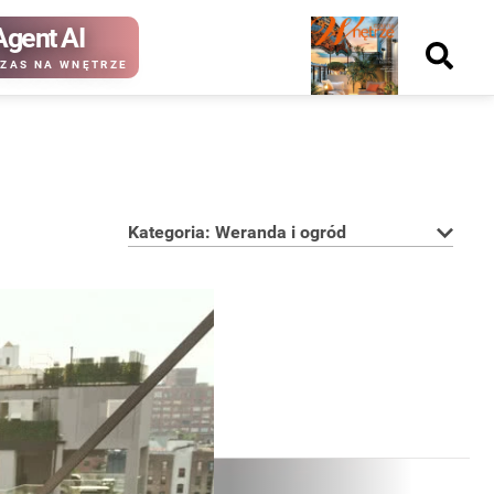
Agent AI
Nowy
ZAS NA WNĘTRZE
numer
Kategoria: Weranda i ogród
kup ten
kup ten
numer
numer
Wydanie papierowe
Wydanie cyfrowe