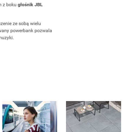
m z boku
głośnik JBL
ączenie ze sobą wielu
dowany powerbank pozwala
muzyki.