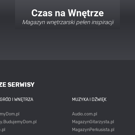
Twój Dom Twój Styl
Porady i inspiracje w najmodniejszych
stylach
ZE SERWISY
OGRÓD I WNĘTRZA
MUZYKA I DŹWIĘK
emyDom.pl
Audio.com.pl
ty.BudujemyDom.pl
MagazynGitarzysta.pl
.pl
MagazynPerkusista.pl