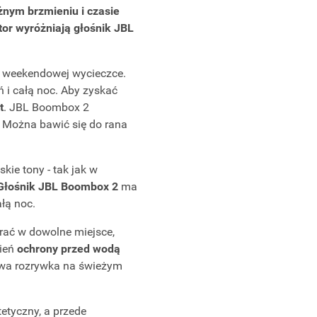
nym brzmieniu i czasie
or wyróżniają głośnik JBL
na weekendowej wycieczce.
 i całą noc. Aby zyskać
t
. JBL Boombox 2
 Można bawić się do rana
kie tony - tak jak w
Głośnik JBL Boombox 2
ma
ałą noc.
rać w dowolne miejsce,
pień
ochrony przed wodą
owa rozrywka na świeżym
etyczny, a przede