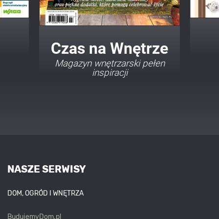
Twój Dom Twój Styl
Porady i inspiracje w
najmodniejszych stylach
NASZE SERWISY
DOM, OGRÓD I WNĘTRZA
BudujemyDom.pl