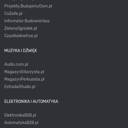
Projekty.BudujemyDom.pl
CoZaIle.pl
Informator Budownictwa
ZielonyOgródek.pl
CzasNaWnetrze.pl
MUZYKA I DŹWIĘK
Audio.com.pl
MagazynGitarzysta.pl
MagazynPerkusista.pl
EstradaiStudio.pl
ELEKTRONIKA I AUTOMATYKA
ElektronikaB2B.pl
AutomatykaB2B.pl