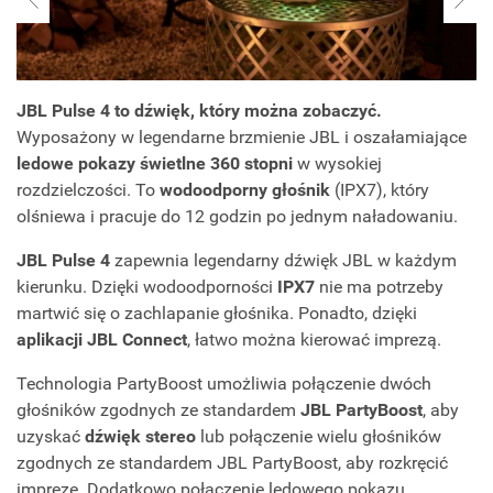
JBL Pulse 4 to dźwięk, który można zobaczyć.
Wyposażony w legendarne brzmienie JBL i oszałamiające
ledowe pokazy świetlne 360 stopni
w wysokiej
rozdzielczości. To
wodoodporny głośnik
(IPX7), który
olśniewa i pracuje do 12 godzin po jednym naładowaniu.
JBL Pulse 4
zapewnia legendarny dźwięk JBL w każdym
kierunku. Dzięki wodoodporności
IPX7
nie ma potrzeby
martwić się o zachlapanie głośnika. Ponadto, dzięki
aplikacji JBL Connect
, łatwo można kierować imprezą.
Technologia PartyBoost umożliwia połączenie dwóch
głośników zgodnych ze standardem
JBL PartyBoost
, aby
uzyskać
dźwięk stereo
lub połączenie wielu głośników
zgodnych ze standardem JBL PartyBoost, aby rozkręcić
imprezę. Dodatkowo połączenie ledowego pokazu