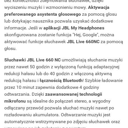
bez konieczności zdejmowania słuchawek, dzięki
wyciszeniu muzyki i wzmocnieniu mowy.
Aktywacja
preferowanego asystenta głosowego
za pomocą głosu
lub dotykając nausznika pozwala uzyskać dodatkowe
informacje. Jeśli w
aplikacji JBL My Headphones
skonfigurowana zostanie funkcja "Hej, Google", można
aktywować funkcje słuchawek
JBL Live 660NC
za pomocą
głosu.
Słuchawki JBL Live 660 NC
umożliwiają słuchanie muzyki
przez nawet 50 godzin z wyłączoną funkcją adaptacyjnej
redukcji hałasu lub do 40 godzin z włączoną aktywną
redukcją hałasu i
łącznością Bluetooth
! Szybkie ładowanie
przez 10 minut zapewnia dodatkowe 4 godziny
odtwarzania. Dzięki
zaawansowanej technologii
mikrofonu
są idealne do połączeń stereo, a wygodny
odłączany przewód pozwala słuchać muzyki nawet po
rozładowaniu akumulatora. Odtwarzanie muzyki jest
automatycznie wstrzymywane po zdjęciu słuchawek oraz