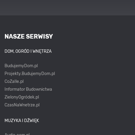
NASZE SERWISY
DOM, OGRÓD I WNĘTRZA
BudujemyDom.pl
Projekty.BudujemyDom.pl
CoZaIle.pl
Informator Budownictwa
ZielonyOgródek.pl
CzasNaWnetrze.pl
MUZYKA I DŹWIĘK