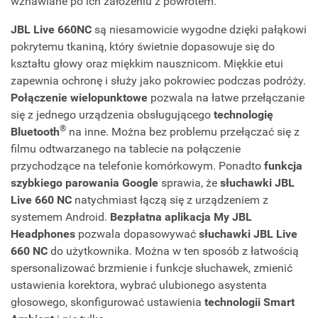
wznawiane po ich założeniu z powrotem.
JBL Live 660NC
są niesamowicie wygodne dzięki pałąkowi
pokrytemu tkaniną, który świetnie dopasowuje się do
kształtu głowy oraz miękkim nausznicom. Miękkie etui
zapewnia ochronę i służy jako pokrowiec podczas podróży.
Połączenie wielopunktowe
pozwala na łatwe przełączanie
się z jednego urządzenia obsługującego
technologię
®
Bluetooth
na inne. Można bez problemu przełączać się z
filmu odtwarzanego na tablecie na połączenie
przychodzące na telefonie komórkowym. Ponadto
funkcja
szybkiego parowania Google
sprawia, że
słuchawki JBL
Live 660 NC
natychmiast łączą się z urządzeniem z
systemem Android.
Bezpłatna aplikacja My JBL
Headphones
pozwala dopasowywać
słuchawki JBL Live
660 NC
do użytkownika. Można w ten sposób z łatwością
spersonalizować brzmienie i funkcje słuchawek, zmienić
ustawienia korektora, wybrać ulubionego asystenta
głosowego, skonfigurować ustawienia
technologii Smart