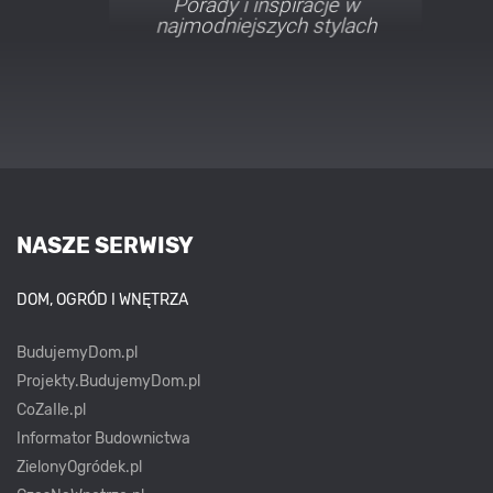
Porady i inspiracje w
najmodniejszych stylach
NASZE SERWISY
DOM, OGRÓD I WNĘTRZA
BudujemyDom.pl
Projekty.BudujemyDom.pl
CoZaIle.pl
Informator Budownictwa
ZielonyOgródek.pl