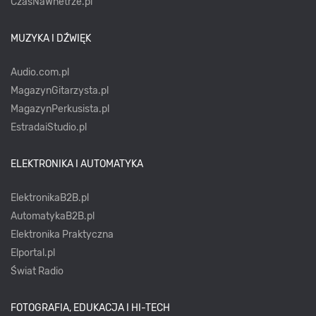
CzasNaWnetrze.pl
MUZYKA I DŹWIĘK
Audio.com.pl
MagazynGitarzysta.pl
MagazynPerkusista.pl
EstradaiStudio.pl
ELEKTRONIKA I AUTOMATYKA
ElektronikaB2B.pl
AutomatykaB2B.pl
Elektronika Praktyczna
Elportal.pl
Świat Radio
FOTOGRAFIA, EDUKACJA I HI-TECH