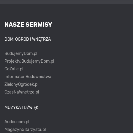
NASZE SERWISY
DOM, OGRÓD I WNĘTRZA
BudujemyDom.pl
Projekty.BudujemyDom.pl
CoZaIle.pl
Informator Budownictwa
ZielonyOgródek.pl
CzasNaWnetrze.pl
MUZYKA I DŹWIĘK
Audio.com.pl
MagazynGitarzysta.pl